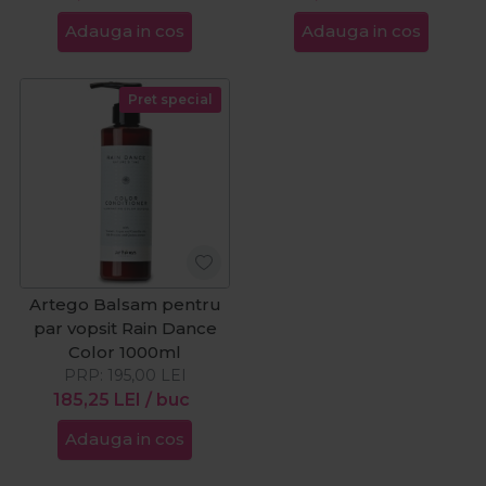
Adauga in cos
Adauga in cos
Pret special
Artego Balsam pentru
par vopsit Rain Dance
Color 1000ml
PRP:
195,00
LEI
185,25
LEI
/ buc
Adauga in cos