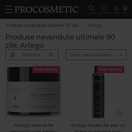
CAUTA
FAVORITE
CONT
COS
Produse nevandute ultimele 90 zile
Artego
Produse nevandute ultimele 90
zile, Artego
Filtreaza
1
Pret special
Pret special
Artego Masca de
Artego Fixativ de par cu
reconstructie pentru
fixare puternica non-