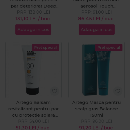
par deteriorat Deep
aerosol Touch
PRP:
Repair 250ml
138,00
LEI
Up&Down 400ml
PRP:
91,00
LEI
131,10
LEI
/ buc
86,45
LEI
/ buc
Adauga in cos
Adauga in cos
Pret special
Pret special
Artego Balsam
Artego Masca pentru
revitalizant pentru par
scalp gras Balance
cu protectie solara
150ml
Beauty Sun 200ml
PRP:
54,00
LEI
PRP:
96,00
LEI
51,30
LEI
/ buc
91,20
LEI
/ buc