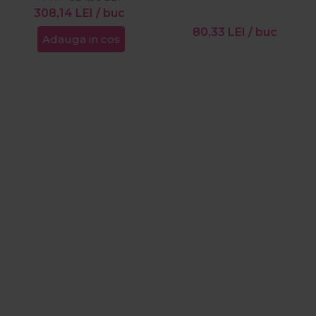
473ml
308,14
LEI
/ buc
80,33
LEI
/ buc
Adauga in cos