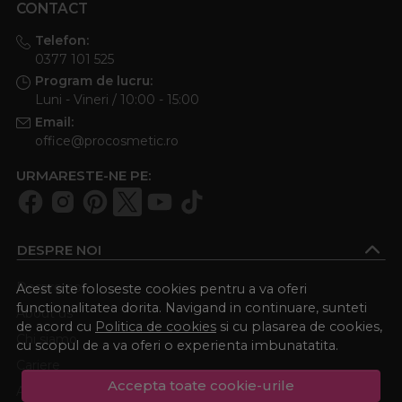
CONTACT
Telefon:
0377 101 525
Program de lucru:
Luni - Vineri / 10:00 - 15:00
Email:
office@procosmetic.ro
URMARESTE-NE PE:
DESPRE NOI
Despre noi
Acest site foloseste cookies pentru a va oferi
functionalitatea dorita. Navigand in continuare, sunteti
About us
de acord cu
Politica de cookies
si cu plasarea de cookies,
Chi siamo
cu scopul de a va oferi o experienta imbunatatita.
Cariere
Accepta toate cookie-urile
Academia Procosmetic