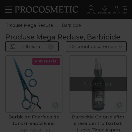
CAUTA
FAVORITE
CONT
COS
Produse Mega Reduse
Barbicide
Produse Mega Reduse, Barbicide
Filtreaza
1
Pret special
Stoc epuizat
Barbicide Foarfeca de
Barbicide Colonie after
tuns dreapta 6 inci
shave pentru barbati
Lucky Tiger Aspen
PRP:
324,36
LEI