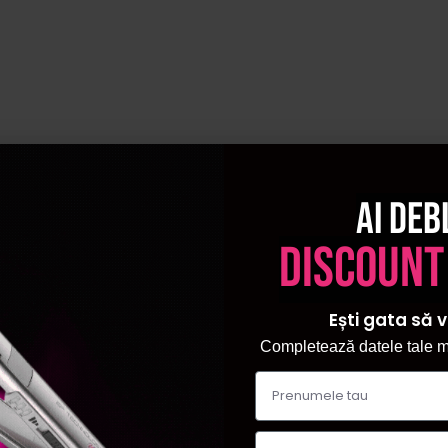
Ai deb
discount
Ești gata să v
Completează datele tale ma