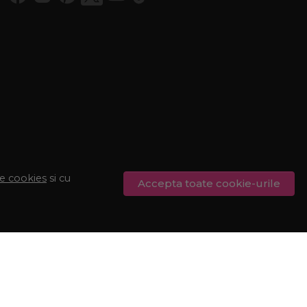
de cookies
si cu
Accepta toate cookie-urile
© Procosmetic.ro 2026