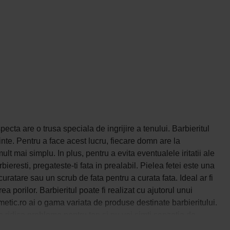
ecta are o trusa speciala de ingrijire a tenului. Barbieritul
ferinte. Pentru a face acest lucru, fiecare domn are la
 mai simplu. In plus, pentru a evita eventualele iritatii ale
ieresti, pregateste-ti fata in prealabil. Pielea fetei este una
 curatare sau un scrub de fata pentru a curata fata. Ideal ar fi
 porilor. Barbieritul poate fi realizat cu ajutorul unui
etic.ro ai o gama variata de produse destinate barbieritului.
va ridica probleme pentru ten si nu vei simti senzatia de