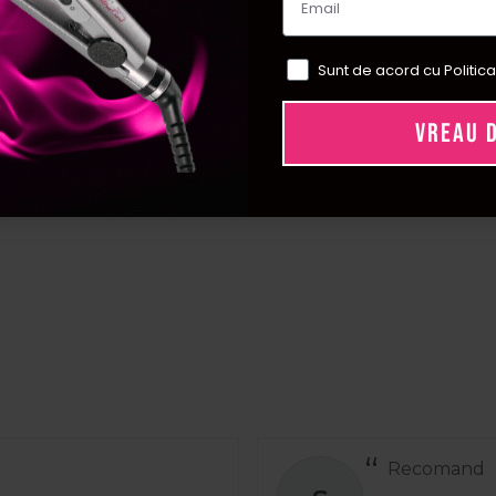
Sunt de acord cu Politica
VREAU 
Recomand