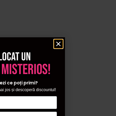
locat un
 misterios!
ezi ce poți primi?
i jos și descoperă discountul!