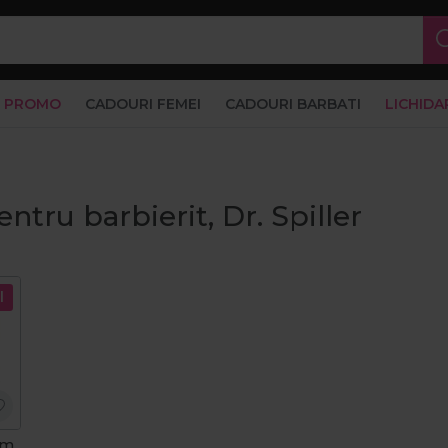
PROMO
CADOURI FEMEI
CADOURI BARBATI
LICHIDA
ntru barbierit, Dr. Spiller
l
am