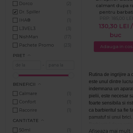
Dorco
calmant dupa r
Dr. Spiller
pentru barbat
PRP:
50ml
185,00
LE
IHA®
130,30
LEI
/
L3VEL3
buc
NishMan
Pachete Promo
Adauga in cos
Pacinos
PRET
Rovra
-
Silvermax
Rutina de ingrijire a 
The Shave Factory
este unul dintre lucru
BENEFICII
Vines Vintage
indemnana un aparat d
Calmare
pielii, este necesar s
Confort
foarte sensibila si ri
ca barbieritul sa fie 
Racorire
pamatuf si unui brici
CANTITATE
Barbieritul daca este
50ml
Afiseaza mai mult
discomfort, uscaciune 