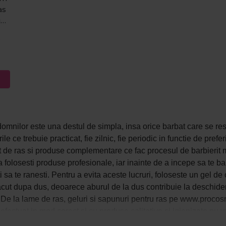
as
i
I
domnilor este una destul de simpla, insa orice barbat care se resp
rile ce trebuie practicat, fie zilnic, fie periodic in functie de pre
e ras si produse complementare ce fac procesul de barbierit mult
a folosesti produse profesionale, iar inainte de a incepe sa te barb
sti sa te ranesti. Pentru a evita aceste lucruri, foloseste un gel de
facut dupa dus, deoarece aburul de la dus contribuie la deschiderea
. De la lame de ras, geluri si sapunuri pentru ras pe www.procosm
 efectuat in mod corect si cu produse calitative si igienizate nu 
sau iritatii ale tenului.