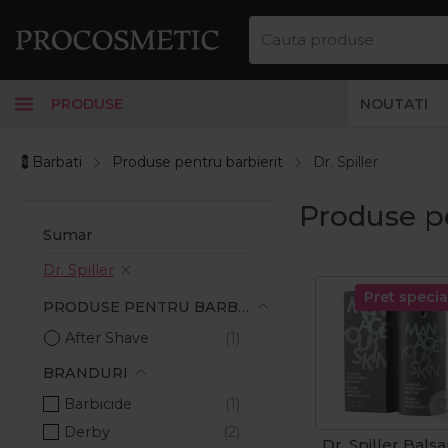
PRODUSE
NOUTATI
💈Barbati
Produse pentru barbierit
Dr. Spiller
Produse pe
Sumar
Dr. Spiller
Pret specia
PRODUSE PENTRU BARBIERIT
After Shave
BRANDURI
Barbicide
Derby
Dr. Spiller Bals