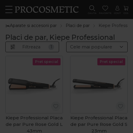
CAUTA
FAVORITE
CONT
COS
✂️Aparate si accesorii par
Placi de par
Kiepe Profession
Placi de par, Kiepe Professional
Filtreaza
1
Pret special
Pret special
Kiepe Professional Placa
Kiepe Professional Placa
de par Pure Rose Gold L
de par Pure Rose Gold S
43mm
23mm