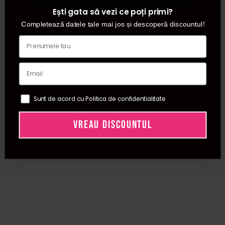
de indreptat parul ce iti permite controlul automat al
Ești gata să vezi ce poți primi?
temperaturii si incalzire instantanee. Astfel, vei reduce din
Completează datele tale mai jos și descoperă discountul!
timpul acordat acestui proces si te vei bucura de un par
neted si moale intr-un timp record.
In plus, poti opta pentru o placa de par profesionala cu
forma rotunda pentru obtinerea celor mai frumoase si
definite bucle. Spre deosebire de ondulator, acest tip de
Sunt de acord cu Politica de confidentialitate
placa poate fi utilizata atat in realizarea buclelor, cat si in
indreptare. Un alt avantaj este faptul ca timpul de contact
VREAU DISCOUNTUL
cu placa este mult diminuat.
Poti utiliza placa de intins parul profesionala atat in
confortul casei tale, cat si in saloanele de infrumusetare
pentru a obtine o coafura rapida si eleganta.
Tot ce ai de facut este sa o alegi pe cea potrivita tie si sa
urmezi instructiunile simple ce se regasesc in fiecare
pachet.