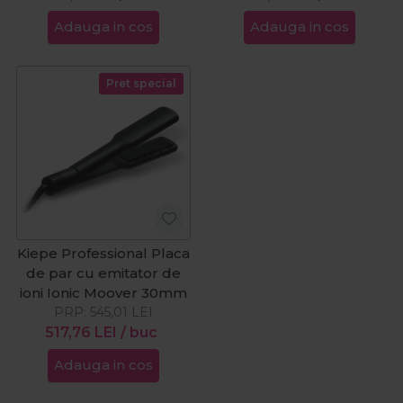
Adauga in cos
Adauga in cos
Pret special
Kiepe Professional Placa
de par cu emitator de
ioni Ionic Moover 30mm
PRP:
545,01
LEI
517,76
LEI
/ buc
Adauga in cos