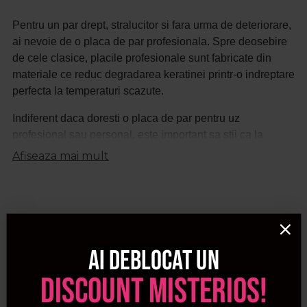
Pentru un par drept, stralucitor si fara urma de deteriorare,
ai nevoie de o placa de par profesionala. Spre deosebire
de cele clasice, placile profesionale sunt fabricate din
materiale ce reduc degradarea keratinei printr-o indreptare
perfecta la temperaturi scazute.
Indiferent daca doresti o placa de par pentru uz
profesional sau personal, este important sa stii ca la
Procosmetic poti gasi numeroase modele de la
Afiseaza mai mult
producatori renumiti, cum ar fi Babyliss Pro, Kasho, Wella,
Moser, Pro Echipamente etc.
Poti alege dintr-o varietate de placi de par profesionale de
diferite dimensiuni, incepand de la 13mm, care sa te ajute
la indreptarea precisa a parului, indiferent de tipul
Ai deblocat un
acestuia. Pe pagina vei descoperi placi de par incepand
discount misterios!
de la 13 mm pana la 38mm.
Pentru a beneficia de o indreptare perfecta, alege o placa