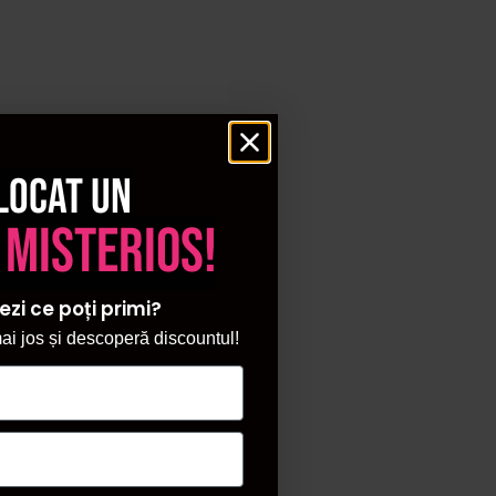
itan sau ceramica turmalina, control digital al temperaturii si
i ofera netezire dintr-o singura trecere si reduc timpul de
ine coafuri ca la salon, in fiecare zi! 💇‍♀️🔥
locat un
 misterios!
lis titan sau ceramica turmalina si control precis al
, fiind ideala pentru femeile care doresc rezultate rapide si
ezi ce poți primi?
i jos și descoperă discountul!
tru par gros sau lung, opteaza pentru placi late si temperaturi
olul digital al temperaturii.