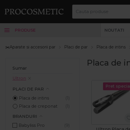
PRODUSE
NOUTATI
✂️Aparate si accesorii par
Placi de par
Placa de intins
Placa de i
Sumar
Ultron
Pret specia
PLACI DE PAR
Placa de intins
Placa de creponat
BRANDURI
Babyliss Pro
Ultron Placa d