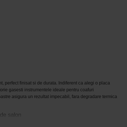
, perfect finisat si de durata. Indiferent ca alegi o placa
orie gasesti instrumentele ideale pentru coafuri
noastre asigura un rezultat impecabil, fara degradare termica
 de salon
odelele de la branduri consacrate precum Babyliss Pro, Cotril,