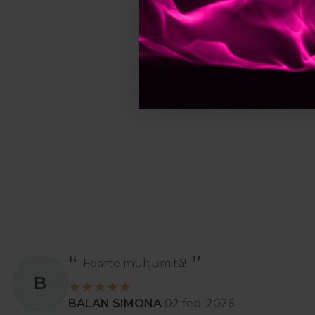
O placa de par Babylis
aspect neted si stral
4. Care sunt avan
O placa par profesion
protectie termica. Rez
5. Este eficienta
Da, o placa par cu abu
deteriorare si oferin
Foarte mulțumită!
B
BALAN SIMONA
02 feb. 2026