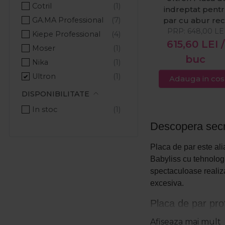
Cotril
indreptat pent
GA.MA Professional
par cu abur re
PRP:
Oshun Cold
648,00
LE
Kiepe Professional
Vapour
615,60
LEI
/
Moser
buc
Nika
Ultron
Adauga in cos
DISPONIBILITATE
In stoc
Descopera secret
Placa de par este alia
Babyliss cu tehnologi
spectaculoase realiza
excesiva.
Placa de par pro
Afiseaza mai mult
O placa de par profes