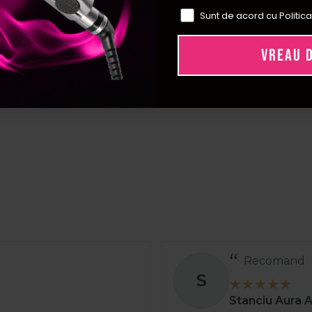
s profesionala asigura o incalzire uniforma, durabilitate si styli
Sunt de acord cu Politica
ucitor cu fiecare utilizare. Perfecta pentru femeile care doresc 
VREAU 
tajele oferite de o placa par profesionala fata de 
ala este construita din materiale de calitate superioara, precum ti
ultatul: coafuri mai durabile, mai sigure si mai rapide.
 o placa par cu aburi pentru netezirea parului rebel
ri este ideala pentru parul rebel sau foarte uscat. Aburul hidrate
d un efect de netezire mai bland si de lunga durata.
Recomand
S
Stanciu Aura 