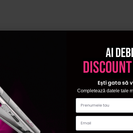
iepe Professional, Moser si Ultron sunt dotate cu invelisuri din t
rfecte si pentru onduleuri lejere.
e incalzire rapida si distributiei uniforme a caldurii, aceste plac
acelasi timp sanatatea firului de par.
eama norocului - alege azi placa ideala din colectia noastra si obt
Ai deb
fera o placa de par Babyliss fata de alte branduri?
discount
ss se remarca prin tehnologie avansata de incalzire, placi cu inve
netezire perfecta si protejeaza firul de par impotriva deteriorarii
Ești gata să v
‍♀️
Completează datele tale ma
ca de indreptat parul potrivita tipului meu de par?
eptat parul in functie de grosimea si lungimea firului de par. Pen
ar fin sau tratat chimic, sunt recomandate placile ceramice si contr
stesc intr-o placa de par Babyliss profesionala?