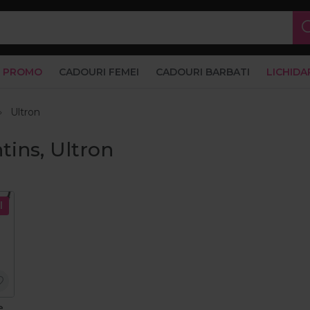
PROMO
CADOURI FEMEI
CADOURI BARBATI
LICHIDA
Ultron
ntins, Ultron
l
e