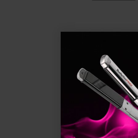
GA.MA Professional, K
margini rotunjite - pe
Datorita tehnologiei d
coafare, protejand in 
Nu lasa stylingul pe s
1. Ce beneficii o
Placile de par Babyli
temperaturii. Ofera o 
profesionale acasa. 💁
2. Cum aleg o pla
Alege o placa de indr
ridicate, iar pentru p
3. De ce sa inve