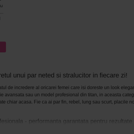
ru
ce
I
ul unui par neted si stralucitor in fiecare zi!
tul de incredere al oricarei femei care isi doreste un look elegant
e avansata sau un model profesional din titan, in aceasta categ
te chiar acasa. Fie ca ai par fin, rebel, lung sau scurt, placile 
fesionala - performanta garantata pentru rezultate
ionala este construita pentru precizie, eficienta si protectie. M