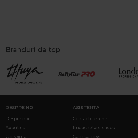
Branduri de top
DESPRE NOI
ASISTENTA
Despre noi
Contacteaza-ne
About us
Impachetare cadou
Chi siamo
Cum cumpar