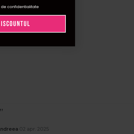
ng rapid. Este ideala pentru utilizare frecventa, oferind un
 de confidentialitate
performanta de salon acasa. 🌟
DISCOUNTUL
una clasica?
tanul, si are functii avansate de reglare a temperaturii si
?
aza firul de par in timpul stylingului, reducand riscul de
Andreea
02 apr. 2025