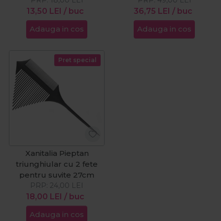
13,50
LEI
/ buc
36,75
LEI
/ buc
Adauga in cos
Adauga in cos
Pret special
Xanitalia Pieptan
triunghiular cu 2 fete
pentru suvite 27cm
PRP:
24,00
LEI
18,00
LEI
/ buc
Adauga in cos