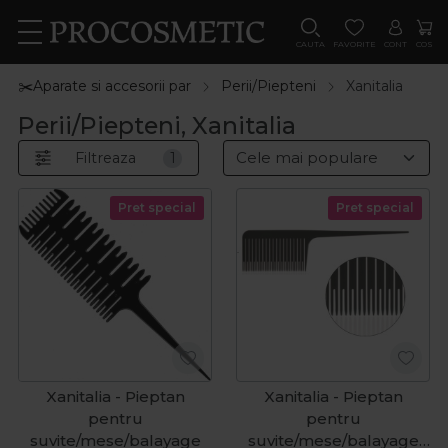
CAUTA
FAVORITE
CONT
COS
✂️Aparate si accesorii par
Perii/Piepteni
Xanitalia
Perii/Piepteni, Xanitalia
Filtreaza
1
Pret special
Pret special
Xanitalia - Pieptan
Xanitalia - Pieptan
pentru
pentru
suvite/mese/balayage
suvite/mese/balayage