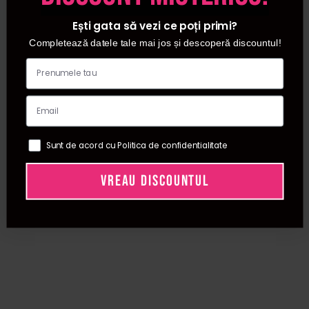
diversificata de perii de par, confectionate din diverse
Ești gata să vezi ce poți primi?
materiale si intr-o multitudine de forme. Alege peria ideala
Completează datele tale mai jos și descoperă discountul!
pentru tipul coafurii pe care vrei sa o realizezi si bucura-te
de un par ca la salon! In plus, daca iti doresti un piaptan
profesional, iti poti comanda tot de pe site-ul nostru,
achizitionand produsele preferate in doar cateva secunde!
Comanda chiar acum perii de par si pieptane din
magazinul nostru online!
Sunt de acord cu Politica de confidentialitate
VREAU DISCOUNTUL