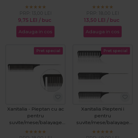
23cm
PRP:
13,00
LEI
PRP:
18,00
LEI
9,75
LEI
/ buc
13,50
LEI
/ buc
Adauga in cos
Adauga in cos
Pret special
Pret special
Xanitalia - Pieptan cu ac
Xanitalia Piepteni i
pentru
pentru
suvite/mese/balayage
suvite/mese/balayage
26cm
3buc
PRP:
18,00
LEI
PRP:
49,00
LEI