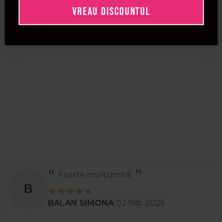
VREAU DISCOUNTUL
Un
pieptan pentru suvite
ajuta la separarea precisa
a parului, fiind ideal in vopsire, balayage sau pentru
coafuri cu sectiuni bine definite. Acesta reduce
timpul de lucru si ofera un rezultat uniform, ca la
salon. 🎨
Care sunt beneficiile folosirii unui
pieptan lemn pentru par?
Un
pieptan lemn
este delicat cu firul de par si
scalpul, previne electrizarea si distribuie uniform
uleiurile naturale. Este recomandat atat pentru
femei, cat si pentru barbati care isi doresc o ingrijire
naturala si sanatoasa. 🌿
Foarte mulțumită!
Cand este indicat sa folosesc un
B
pieptan dinti rari?
BALAN SIMONA
02 feb. 2026
Un
pieptan dinti rari
este perfect pentru