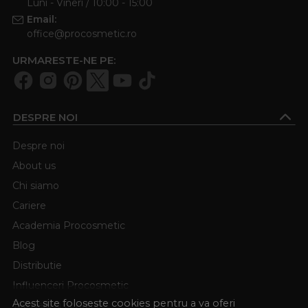
Luni - Vineri / 10:00 - 15:00
ingrijit in orice moment. ✨
Email:
office@procosmetic.ro
URMARESTE-NE PE:
DESPRE NOI
Despre noi
About us
Chi siamo
Cariere
Academia Procosmetic
Blog
Distributie
Influenceri Procosmetic
Acest site foloseste cookies pentru a va oferi
Termeni si conditii