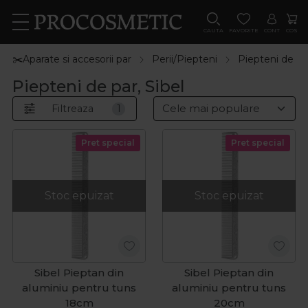
CAUTA
FAVORITE
CONT
COS
✂️Aparate si accesorii par
Perii/Piepteni
Piepteni de pa
Piepteni de par, Sibel
Filtreaza
1
Pret special
Pret special
Stoc epuizat
Stoc epuizat
Sibel Pieptan din
Sibel Pieptan din
aluminiu pentru tuns
aluminiu pentru tuns
18cm
20cm