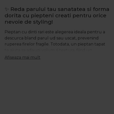
✨ Reda parului tau sanatatea si forma
dorita cu piepteni creati pentru orice
nevoie de styling!
Pieptan cu dinti rari
este alegerea ideala pentru a
descurca bland parul ud sau uscat, prevenind
ruperea firelor fragile. Totodata, un
pieptan tapat
te ajuta sa adaugi volum si textura, fiind un
instrument indispensabil pentru coafuri elaborate
Afiseaza mai mult
sau pentru finisaje de salon. In aceasta categorie
gasesti o varietate de modele adaptate fiecarui tip
de par, fie ca vorbim de par subtire, des, drept sau
ondulat.
Pieptan par cret
Pentru buclele rebele sau pentru parul foarte des,
un pieptan par cret cu dinti mai lati este perfect
pentru a pastra elasticitatea naturala a suvitelor si a