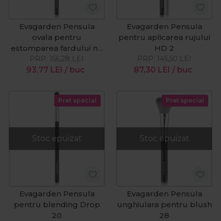
Evagarden Pensula
Evagarden Pensula
ovala pentru
pentru aplicarea rujului
estomparea fardului nr.
HD 2
PRP:
156,28
16
LEI
PRP:
145,50
LEI
93,77
LEI
/ buc
87,30
LEI
/ buc
Pret special
Pret special
Stoc epuizat
Stoc epuizat
Evagarden Pensula
Evagarden Pensula
pentru blending Drop
unghiulara pentru blush
20
28