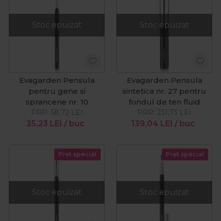
Stoc epuizat
Stoc epuizat
Evagarden Pensula
Evagarden Pensula
pentru gene si
sintetica nr. 27 pentru
sprancene nr. 10
fondul de ten fluid
PRP:
58,72
LEI
PRP:
231,73
LEI
35,23
LEI
/ buc
139,04
LEI
/ buc
Pret special
Pret special
Stoc epuizat
Stoc epuizat