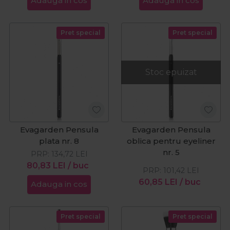
Adauga in cos
Adauga in cos
Pret special
Pret special
Stoc epuizat
Evagarden Pensula
Evagarden Pensula
plata nr. 8
oblica pentru eyeliner
nr. 5
PRP:
134,72
LEI
80,83
LEI
/ buc
PRP:
101,42
LEI
60,85
LEI
/ buc
Adauga in cos
Pret special
Pret special