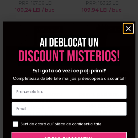
PRP:
167,06
LEI
PRP:
183,23
LEI
100,24
LEI
/ buc
109,94
LEI
/ buc
Pret special
Pret special
Ai deblocat un
discount misterios!
Stoc epuizat
Stoc epuizat
Ești gata să vezi ce poți primi?
Completează datele tale mai jos și descoperă discountul!
Evagarden Pensula
Evagarden Pensula
limba de pisica pentru
pentru pudra nr. 32
fard de ochi nr. 7
PRP:
226,34
LEI
PRP:
167,06
LEI
135,80
LEI
/ buc
100,24
LEI
/ buc
Sunt de acord cu Politica de confidentialitate