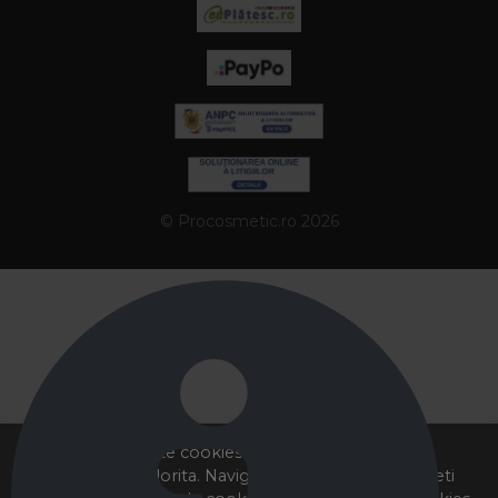
© Procosmetic.ro 2026
Acest site foloseste cookies pentru a va oferi
functionalitatea dorita. Navigand in continuare, sunteti