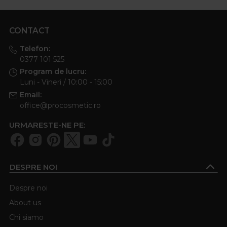
utilizate si acasa. Iti punem la dispozitie o gama
variata de pensule de machiaj profesionale din
CONTACT
diverse tipuri de par la preturi accesibile.
Telefon:
0377 101 525
Program de lucru:
Luni - Vineri / 10:00 - 15:00
Email:
office@procosmetic.ro
URMARESTE-NE PE:
DESPRE NOI
Despre noi
About us
Chi siamo