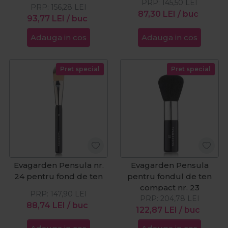
PRP:
145,50
LEI
PRP:
156,28
LEI
87,30
LEI
/ buc
93,77
LEI
/ buc
Adauga in cos
Adauga in cos
Pret special
Pret special
Evagarden Pensula nr.
Evagarden Pensula
24 pentru fond de ten
pentru fondul de ten
compact nr. 23
PRP:
147,90
LEI
PRP:
204,78
LEI
88,74
LEI
/ buc
122,87
LEI
/ buc