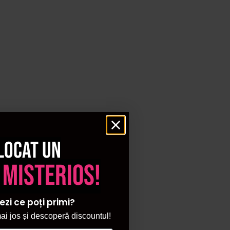
locat un
 misterios!
ezi ce poți primi?
i jos și descoperă discountul!