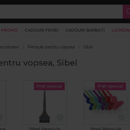
PROMO
CADOURI FEMEI
CADOURI BARBATI
LICHIDA
decolorare
Pensule pentru vopsea
Sibel
ntru vopsea, Sibel
Pret special
Pret special
are
Sibel Pensula
Sibel Pensule