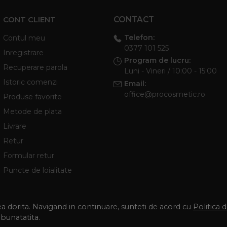
CONT CLIENT
CONTACT
Telefon:
Contul meu
0377 101 525
Inregistrare
Program de lucru:
Recuperare parola
Luni - Vineri / 10:00 - 15:00
Istoric comenzi
Email:
office@procosmetic.ro
Produse favorite
Metode de plata
Livrare
Retur
Formular retur
Puncte de loialitate
tea dorita. Navigand in continuare, sunteti de acord cu
Politica 
mbunatatita.