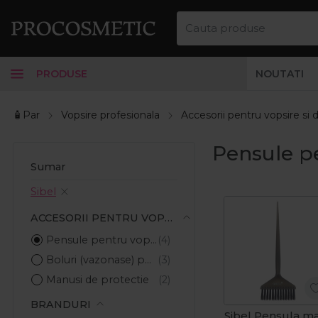
PRODUSE
NOUTATI
🧴Par
Vopsire profesionala
Accesorii pentru vopsire si 
Pensule pe
Sumar
Sibel
ACCESORII PENTRU VOPSIRE SI DECOLORARE
Pensule pentru vopsea
Boluri (vazonase) pentru vopsea
Manusi de protectie
BRANDURI
Sibel Pensula m