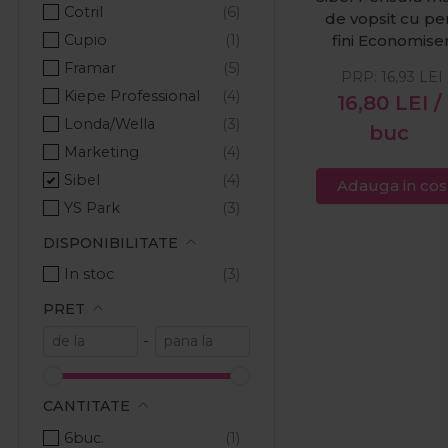
Cotril
de vopsit cu per
Cupio
fini Economise
75mm
Framar
PRP:
16,93
LEI
Kiepe Professional
16,80
LEI
/
Londa/Wella
buc
Marketing
Sibel
Adauga in cos
YS Park
DISPONIBILITATE
In stoc
PRET
-
CANTITATE
6buc.