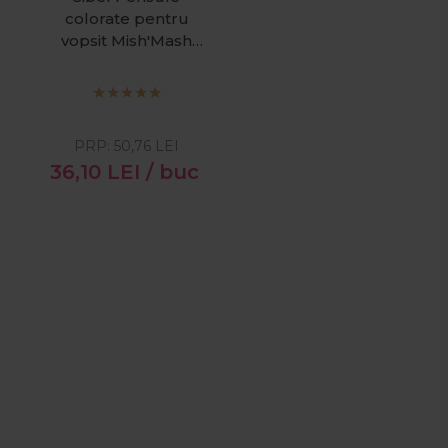
colorate pentru
vopsit Mish'Mash
6buc
PRP:
50,76
LEI
36,10
LEI
/ buc