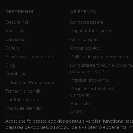
DESPRE NOI
ASISTENTA
Despre noi
Contacteaza-ne
About us
Impachetare cadou
Chi siamo
Cum cumpar
Cariere
Preturi service
Academia Procosmetic
Politica de garantie si service
Blog
Consultanta fonduri europene,
nationale si SICAP
Distributie
Intrebari frecvente
Influenceri Procosmetic
Regulamentul oficial al
Termeni si conditii
campaniei
Confidentialitate
Harta site
Marturiile clientilor
ANPC
Politica de Cookies
Solutionarea litigiilor
Acest site foloseste cookies pentru a va oferi functionalita
plasarea de cookies, cu scopul de a va oferi o experienta i