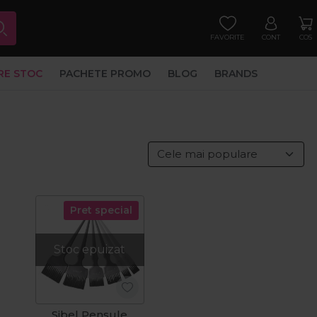
FAVORITE
CONT
COS
RE STOC
PACHETE PROMO
BLOG
BRANDS
Pret special
Stoc epuizat
Sibel Pensule