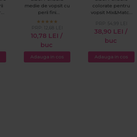
ii
medie de vopsit cu
colorate pentru
r
perii fini
vopsit Mix&Match
Economiser 55mm
7buc
PRP:
54,99
LEI
PRP:
12,68
LEI
38,90
LEI
/
10,78
LEI
/
buc
buc
Adauga in cos
Adauga in cos