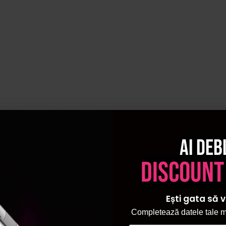
Ai deb
discount
Ești gata să v
Completează datele tale ma