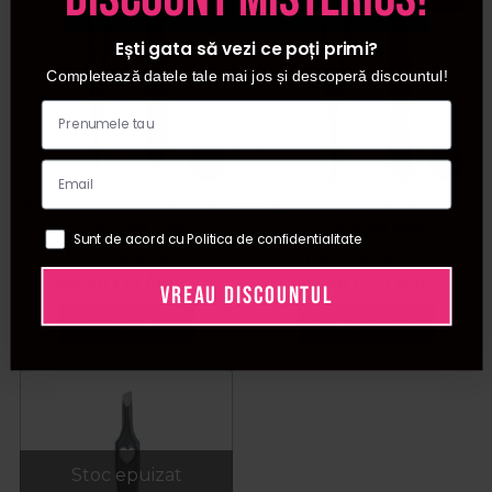
Ești gata să vezi ce poți primi?
Completează datele tale mai jos și descoperă discountul!
Nippes Penseta din otel
Nippes Penseta din otel
inoxidabil 728
inoxidabil 709
Sunt de acord cu Politica de confidentialitate
PRP:
48,00
LEI
PRP:
48,00
LEI
45,60
LEI
/ buc
44,90
LEI
/ buc
VREAU DISCOUNTUL
Adauga in cos
Adauga in cos
Stoc epuizat