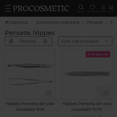
CAUTA
FAVORITE
CONT
COS
🔎Cosmetica
Instrumente cosmetica
Pensete
Nip
Pensete, Nippes
Filtreaza
1
Pret special
Nippes Penseta din otel
Nippes Penseta din otel
inoxidabil 9SR
inoxidabil 727R