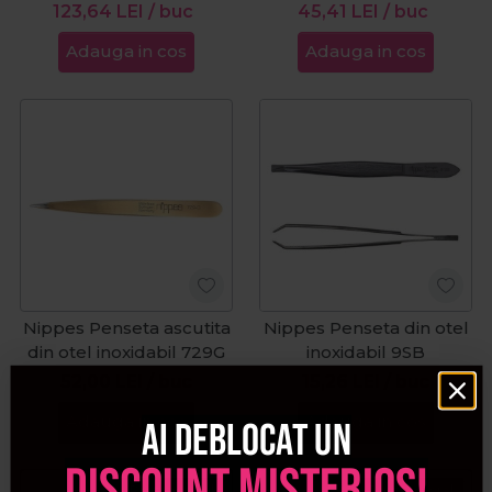
123,64
LEI
/ buc
45,41
LEI
/ buc
Adauga in cos
Adauga in cos
Nippes Penseta ascutita
Nippes Penseta din otel
din otel inoxidabil 729G
inoxidabil 9SB
52,00
LEI
/ buc
15,26
LEI
/ buc
Adauga in cos
Adauga in cos
Ai deblocat un
discount misterios!
Pret special
Pret special