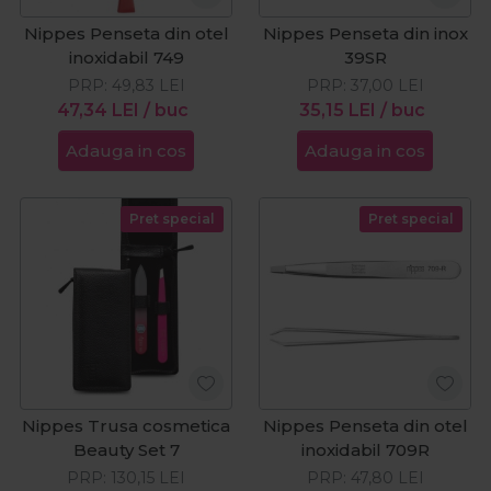
Nippes Penseta din otel
Nippes Penseta din inox
inoxidabil 749
39SR
PRP:
49,83
LEI
PRP:
37,00
LEI
47,34
LEI
/ buc
35,15
LEI
/ buc
Adauga in cos
Adauga in cos
Pret special
Pret special
Nippes Trusa cosmetica
Nippes Penseta din otel
Beauty Set 7
inoxidabil 709R
PRP:
130,15
LEI
PRP:
47,80
LEI