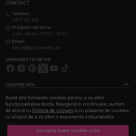
CONTACT
Telefon:
0377 101 525
Program de lucru:
Luni - Vineri / 10:00 - 15:00
Email:
office@procosmetic.ro
URMARESTE-NE PE:
DESPRE NOI
Despre noi
Acest site foloseste cookies pentru a va oferi
functionalitatea dorita. Navigand in continuare, sunteti
About us
de acord cu
Politica de cookies
si cu plasarea de cookies,
Chi siamo
cu scopul de a va oferi o experienta imbunatatita.
Cariere
Accepta toate cookie-urile
Academia Procosmetic