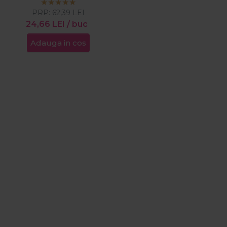
PRP:
62,39
LEI
24,66
LEI
/ buc
Adauga in cos