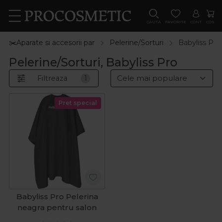
CAUTA
FAVORITE
CONT
COS
✂️Aparate si accesorii par
Pelerine/Sorturi
Babyliss Pro
Pelerine/Sorturi, Babyliss Pro
Filtreaza
1
Pret special
Babyliss Pro Pelerina
neagra pentru salon