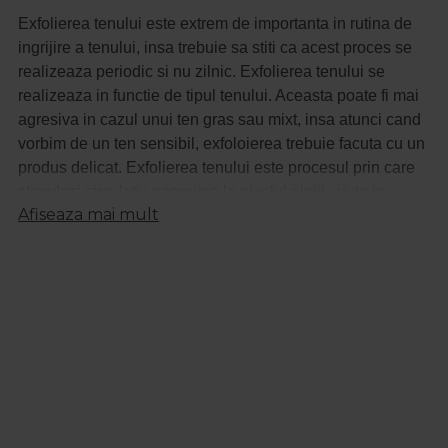
Exfolierea tenului este extrem de importanta in rutina de
ingrijire a tenului, insa trebuie sa stiti ca acest proces se
realizeaza periodic si nu zilnic. Exfolierea tenului se
realizeaza in functie de tipul tenului. Aceasta poate fi mai
agresiva in cazul unui ten gras sau mixt, insa atunci cand
vorbim de un ten sensibil, exfoloierea trebuie facuta cu un
produs delicat. Exfolierea tenului este procesul prin care
stimulezi circulatia sanguina la nivelul pielii, ajuta in
Afiseaza mai mult
minimizarea porilor si indepartarea celulelelor moarte.
Acest proces reda pielii stralucirea, facandu-o catifelata.
De ce este importanta exfolierea?
Fara aceasta tenul pare obosit, tern si lipsit de stralucire si
luminozitate.
Pielea se deshidrateaza din cauza faptului ca in piele nu
vor mai patrunde cremele hidratante
Se inchid porii, ceea ce duce la aparita punctelor negre.
Prin indepartarea celulelor moarte de la nivelul pielii,
marimea porilor este diminuata, se indeparteaza