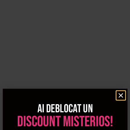
impurtiatile de pe fata, pielea se regenereaza, iar
produsele din rutina de ingrijire a tenului zilnica isi vor
mari gradul de absorbtie. Cremele si serumurile vor
patrunde mai bine in piele, ducand la diminuarea ridurilor
si redarea aspectului unei pieli sanatoase, stralucitoare si
frumoase,
Scrubul este cel mai cunoscut si cel mai folosit produs
pentru realizarea exfolierii pielii. Insa exfolierea nu se face
zilnic, ci periodic in functie de tipul de ten:
- Tenul normal are nevoie de exfoliere o data pe
saptamana
- Tenul uscat necesita exfoliere o data pe luna pentru a
nu-l usca si mai mult decat este.
- Tenul gras/ mixt se poate realiza exfolierea mai des: o
data sau de 2 ori pe saptamana pentru a indeparta
Ai deblocat un
excesul de sebum
Cand realizezi exfolierea ai grija sa eviti zona ochilor si a
discount misterios!
buzelor. Pentru buze exista un exfoliant special creat, iar
zona ochilor este mult mai sensibila decat restul tenului,