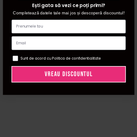
Ești gata să vezi ce poți primi?
de aceea trebuie evitata acea zona.
Pe www.procosmetic.ro poti alege dintre exfoliant fata,
Completează datele tale mai jos și descoperă discountul!
gomaj fata, scrub fata, gel exfoliant fata, peeling fata,
gomaj pentru fata de la diferite branduri profesionale, la
preturi excelente.
Sunt de acord cu Politica de confidentialitate
VREAU DISCOUNTUL