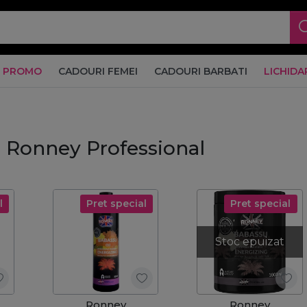
PROMO
CADOURI FEMEI
CADOURI BARBATI
LICHIDA
, Ronney Professional
l
Pret special
Pret special
Stoc epuizat
Ronney
Ronney