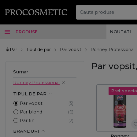
PRODUSE
NOUTATI
🧴Par
Tipul de par
Par vopsit
Ronney Professional
Par vopsit
Sumar
Ronney Professional
Pret specia
TIPUL DE PAR
Par vopsit
Par blond
Par fin
BRANDURI
Ronney