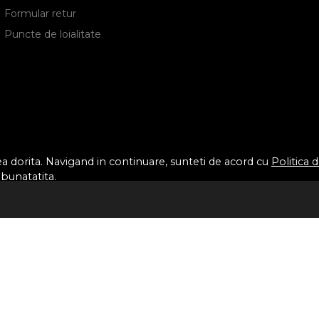
Formular retur
Puncte de loialitate
tea dorita. Navigand in continuare, sunteti de acord cu
Politica 
mbunatatita.