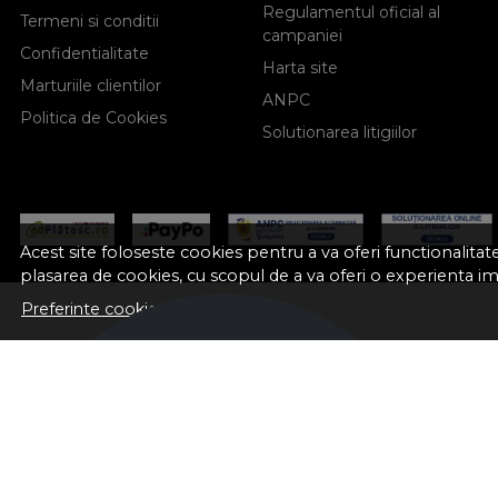
Regulamentul oficial al
Termeni si conditii
campaniei
Confidentialitate
Harta site
Marturiile clientilor
ANPC
Politica de Cookies
Solutionarea litigiilor
Acest site foloseste cookies pentru a va oferi functionalita
plasarea de cookies, cu scopul de a va oferi o experienta i
Preferinte cookie-uri