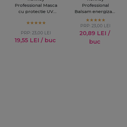
Professional Masca
Professional
cu protectie UV
Balsam energizant
pentru par vopsit
pentru par vopsit
Color Repair
Babassu Oil 1000ml
PRP:
23,00
LEI
1000ml
20,89
LEI
/
PRP:
23,00
LEI
19,55
LEI
/ buc
buc