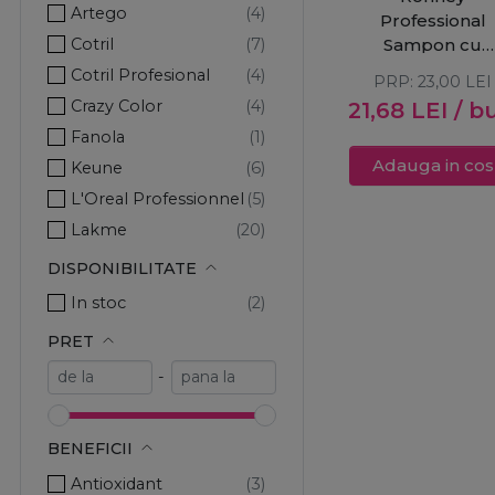
Artego
Professional
Cotril
Sampon cu
protectie UV
Cotril Profesional
PRP:
23,00
LEI
pentru par vops
Crazy Color
21,68
LEI
/ b
Color Repair
Fanola
1000ml
Adauga in cos
Keune
L'Oreal Professionnel
Lakme
Londa Professional
DISPONIBILITATE
Pachete Promo
In stoc
Ronney Professional
PRET
Wella Professionals
-
BENEFICII
Antioxidant