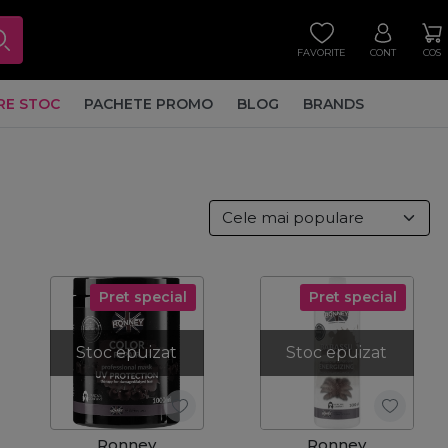
FAVORITE
CONT
COS
RE STOC
PACHETE PROMO
BLOG
BRANDS
Pret special
Pret special
Stoc epuizat
Stoc epuizat
Ronney
Ronney