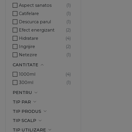
Aspect sanatos
Catifelare
Descurca parul
Efect energizant
Hidratare
Ingrijire
Netezire
Par matasos
CANTITATE
Par moale
1000ml
Prospetime
300ml
Protectia culorii
PENTRU
Protectie UV
TIP PAR
Purificare
TIP PRODUS
Stralucire
TIP SCALP
Vitalitate
TIP UTILIZARE