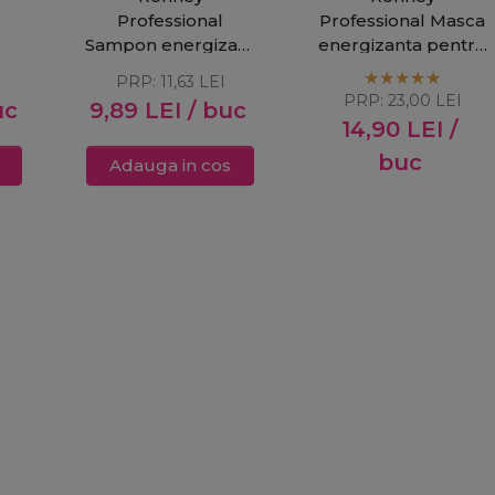
Professional
Professional Masca
Sampon energizant
energizanta pentru
pentru par vopsit
par vopsit Babassu
PRP:
11,63
LEI
it
Babassu Oil 300ml
Oil 1000ml
PRP:
23,00
LEI
uc
9,89
LEI
/ buc
14,90
LEI
/
buc
Adauga in cos