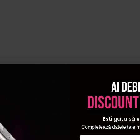
Ai deb
discount
Ești gata să v
Completează datele tale ma