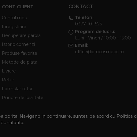
CONT CLIENT
CONTACT
Telefon:
Contul meu
0377 101 525
Inregistrare
Program de lucru:
Recuperare parola
Luni - Vineri / 10:00 - 15:00
Istoric comenzi
Email:
office@procosmetic.ro
Produse favorite
Metode de plata
Livrare
Retur
Formular retur
Puncte de loialitate
tea dorita. Navigand in continuare, sunteti de acord cu
Politica 
mbunatatita.