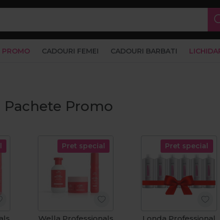
PROMO
CADOURI FEMEI
CADOURI BARBATI
LICHIDA
t, Pachete Promo
l
Pret special
Pret special
als
Wella Professionals
Londa Professional