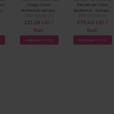
lor
Invigo Color
Pachet 6x Color
on
Brilliance sampon
Radiance - Sampon
I
PRP:
par vopsit cu
305,82
LEI
pentru par vopsit
PRP:
571,08
LEI
structura fina
1000ml
/
221,28
LEI
/
275,40
LEI
/
 +
normala 250 ml +
buc
buc
Invigo Color
a
Brilliance Miracle
Adauga in cos
Adauga in cos
BB Spray pentru
ura
par vopsit 150 ml +
00
Brilliance masca
or
tratament par
le
vopsit cu structura
ru
fina normala 150 ml
m