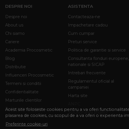
DESPRE NOI
ASISTENTA
Despre noi
Contacteaza-ne
About us
Impachetare cadou
Chi siamo
Cum cumpar
Cariere
Preturi service
Academia Procosmetic
Politica de garantie si service
Blog
Consultanta fonduri europene,
nationale si SICAP
Distributie
Intrebari frecvente
Influenceri Procosmetic
Regulamentul oficial al
Termeni si conditii
campaniei
Confidentialitate
Harta site
Marturiile clientilor
ANPC
Politica de Cookies
Acest site foloseste cookies pentru a va oferi functionalita
Solutionarea litigiilor
plasarea de cookies, cu scopul de a va oferi o experienta i
Preferinte cookie-uri