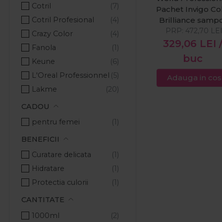
Cotril
Pachet Invigo Co
Cotril Profesional
Brilliance samp
PRP:
par vopsit cu
472,70
LE
Crazy Color
structura fina
329,06
LEI
Fanola
normala 1000 ml
buc
Keune
Invigo Color
Brilliance masc
L'Oreal Professionnel
Adauga in cos
tratament par
Lakme
vopsit cu struct
Londa Professional
CADOU
fina normala 5
Pachete Promo
ml + Invigo Col
pentru femei
Brilliance Mirac
Ronney Professional
BENEFICII
BB Spray pent
Wella Professionals
par vopsit 150 
Curatare delicata
Hidratare
Protectia culorii
CANTITATE
1000ml