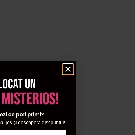
locat un
 misterios!
ezi ce poți primi?
i jos și descoperă discountul!