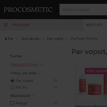
PRODUSE
NOUTATI
🧴Par
Tipul de par
Par vopsit
Pachete Promo
Par vopsi
Sumar
Pachete Promo
Pret specia
TIPUL DE PAR
Par vopsit
Par fin
BRANDURI
Artego
Wella Profession