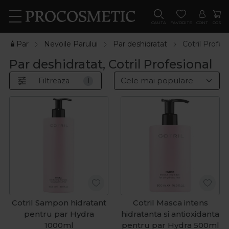
CAUTA
FAVORITE
CONT
COS
🧴Par
Nevoile Parului
Par deshidratat
Cotril Profes
Par deshidratat, Cotril Profesional
Filtreaza
1
Cotril Sampon hidratant
Cotril Masca intens
pentru par Hydra
hidratanta si antioxidanta
1000ml
pentru par Hydra 500ml