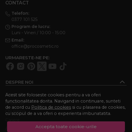
CONTACT
Telefon:
0377 101 525
Program de lucru:
Luni - Vineri / 10:00 - 15:00
Email:
office@procosmetic.ro
URMARESTE-NE PE:
DESPRE NOI
Despre noi
Acest site foloseste cookies pentru a va oferi
functionalitatea dorita. Navigand in continuare, sunteti
About us
de acord cu
Politica de cookies
si cu plasarea de cookies,
Chi siamo
cu scopul de a va oferi o experienta imbunatatita.
Cariere
Accepta toate cookie-urile
Academia Procosmetic