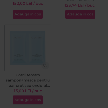
152,00
LEI
/ buc
123,74
LEI
/ buc
Adauga in cos
Adauga in cos
Cotril Mostra
sampon+masca pentru
par cret sau ondulat
Curl 20ml
13,00
LEI
/ buc
Adauga in cos