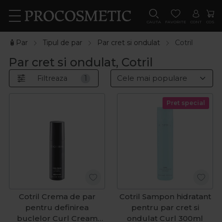
CAUTA
FAVORITE
CONT
COS
🧴Par
Tipul de par
Par cret si ondulat
Cotril
Par cret si ondulat, Cotril
Filtreaza
1
Pret special
Cotril Crema de par
Cotril Sampon hidratant
pentru definirea
pentru par cret si
buclelor Curl Cream
ondulat Curl 300ml