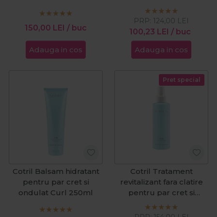
Leave-In 150ml
PRP:
124,00
LEI
150,00
LEI
/ buc
100,23
LEI
/ buc
Adauga in cos
Adauga in cos
Pret special
Cotril Balsam hidratant
Cotril Tratament
pentru par cret si
revitalizant fara clatire
ondulat Curl 250ml
pentru par cret si
ondulat Curl Reviving
Spray 200ml
PRP:
154,00
LEI