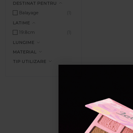
DESTINAT PENTRU
Balayage
LATIME
19.8cm
LUNGIME
MATERIAL
TIP UTILIZARE