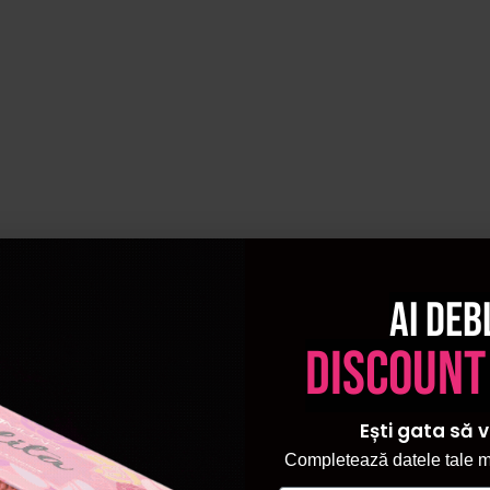
Ai deb
discount
Ești gata să v
Completează datele tale ma