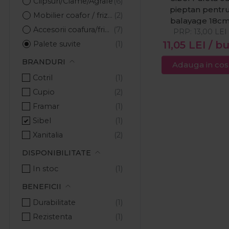
Clipsuri/Clame/Agrafe
pieptan pentr
Mobilier coafor / frizerie
balayage 18c
Accesorii coafura/frizerie
PRP:
13,00
LEI
11,05
LEI
/ b
Palete suvite
Pamatuf/Penson
BRANDURI
Adauga in cos
Pelerine/Sorturi
Cotril
Pulverizatoare
Cupio
Framar
Sibel
Xanitalia
DISPONIBILITATE
In stoc
BENEFICII
Durabilitate
Rezistenta