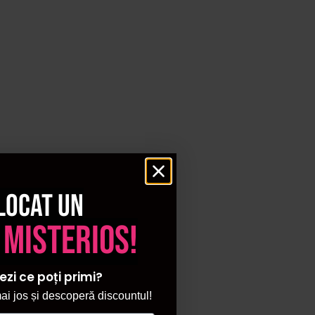
locat un
 misterios!
ezi ce poți primi?
i jos și descoperă discountul!