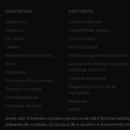
DESPRE NOI
ASISTENTA
Despre noi
Contacteaza-ne
About us
Impachetare cadou
Chi siamo
Cum cumpar
Cariere
Preturi service
Academia Procosmetic
Politica de garantie si service
Blog
Consultanta fonduri europene,
nationale si SICAP
Distributie
Intrebari frecvente
Influenceri Procosmetic
Regulamentul oficial al
Termeni si conditii
campaniei
Confidentialitate
Harta site
Marturiile clientilor
ANPC
Politica de Cookies
Solutionarea litigiilor
Acest site foloseste cookies pentru a va oferi functionalita
plasarea de cookies, cu scopul de a va oferi o experienta i