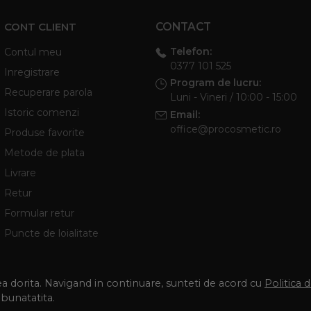
CONT CLIENT
CONTACT
Telefon:
Contul meu
0377 101 525
Inregistrare
Program de lucru:
Recuperare parola
Luni - Vineri / 10:00 - 15:00
Istoric comenzi
Email:
office@procosmetic.ro
Produse favorite
Metode de plata
Livrare
Retur
Formular retur
Puncte de loialitate
tea dorita. Navigand in continuare, sunteti de acord cu
Politica 
mbunatatita.