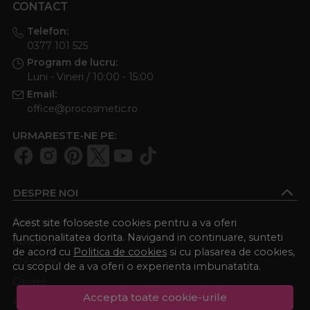
CONTACT
Telefon:
0377 101 525
Program de lucru:
Luni - Vineri / 10:00 - 15:00
Email:
office@procosmetic.ro
URMARESTE-NE PE:
DESPRE NOI
Despre noi
Acest site foloseste cookies pentru a va oferi
functionalitatea dorita. Navigand in continuare, sunteti
About us
de acord cu
Politica de cookies
si cu plasarea de cookies,
Chi siamo
cu scopul de a va oferi o experienta imbunatatita.
Cariere
Accepta toate cookie-urile
Academia Procosmetic