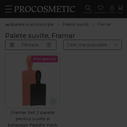
CAUTA
FAVORITE
CONT
COS
✂️Aparate si accesorii par
Palete suvite
Framar
Palete suvite, Framar
Filtreaza
1
Pret special
Framar Set 2 palete
pentru suvite si
balayage Paddle Pack