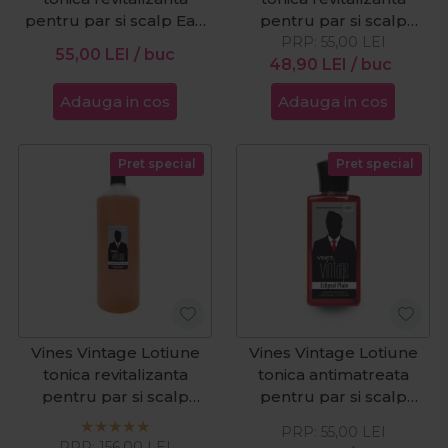
pentru par si scalp Eau
pentru par si scalp
de Portugal 200ml
American Bay Rum
PRP:
55,00
LEI
55,00
LEI
/ buc
48,90
200ml
LEI
/ buc
Adauga in cos
Adauga in cos
Pret special
Pret special
Vines Vintage Lotiune
Vines Vintage Lotiune
tonica revitalizanta
tonica antimatreata
pentru par si scalp
pentru par si scalp
American Bay Rum
Eclipsol Plain 200ml
PRP:
55,00
LEI
1000ml
PRP:
156,00
LEI