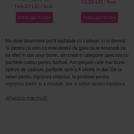
52,25
LEI
/ buc
148,20
LEI
/ buc
Adauga in cos
Adauga in cos
Nu doar doamnele pot fi rasfatate cu cadouri, ci si domnii.
Si pentru ca stim ca este destul de greu sa te hotarasti ce
sa oferi in dar unui domn, am creat o categorie speciala cu
pachete cadou pentru barbati. Am pregatit cele mai bune
optiuni de cadouri, perfecte spre a fi oferite in dar. De la
seturi pentru ingrijirea corpului, la produse pentru
ingrijirea barbii si a mustatii, dar si seturi pentru ingrijirea
parului, pe www.procosometic.ro vei gasi o gama variata
Afiseaza mai mult
de branduri profesionale, la preturi accesibile. Rasfoieste
categoriile site-ului nostru si alege cel mai potrivit cadou
pentru persoanele dragi!
Alege de pe www.procosmetic.ro cel mai potrivit cadou, in
functie de varsta si de preferinte si profita de reducerile