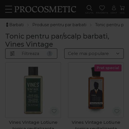
CAUTA
FAVORITE
CONT
COS
💈Barbati
Produse pentru par barbati
Tonic pentru par/
Tonic pentru par/scalp barbati,
Vines Vintage
Filtreaza
1
Pret special
Vines Vintage Lotiune
Vines Vintage Lotiune
tonica revitalizanta
tonica revitalizanta