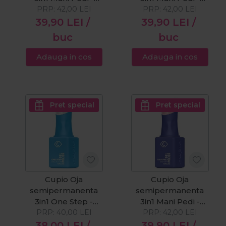
Hunter Green 8ml
PRP:
42,00
LEI
Arctic Frost 8ml
PRP:
42,00
LEI
39,90
LEI
/
39,90
LEI
/
buc
buc
Adauga in cos
Adauga in cos
Pret special
Pret special
Cupio Oja
Cupio Oja
semipermanenta
semipermanenta
3in1 One Step -
3in1 Mani Pedi -
PRP:
White 8ml
40,00
LEI
Sunday Brunch
PRP:
42,00
LEI
8ml
38,00
LEI
/
39,90
LEI
/