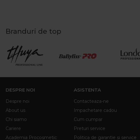
Branduri de top
DESPRE NOI
ASISTENTA
Despre noi
Contacteaza-ne
About us
Impachetare cadou
Chi siamo
Cum cumpar
Cariere
Preturi service
Academia Procosmetic
Politica de garantie si service