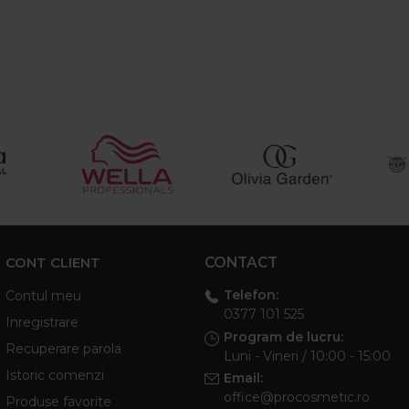
CONT CLIENT
CONTACT
Telefon:
Contul meu
0377 101 525
Inregistrare
Program de lucru:
Recuperare parola
Luni - Vineri / 10:00 - 15:00
Istoric comenzi
Email:
office@procosmetic.ro
Produse favorite