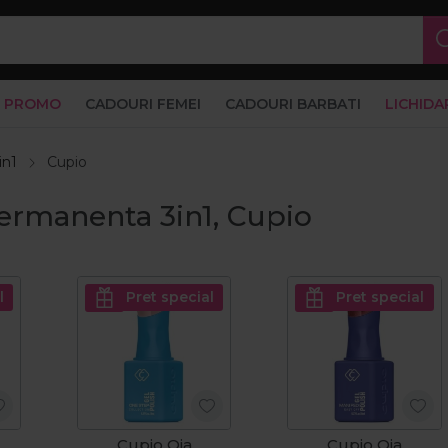
PROMO
CADOURI FEMEI
CADOURI BARBATI
LICHIDA
in1
Cupio
ermanenta 3in1, Cupio
l
Pret special
Pret special
Cupio Oja
Cupio Oja