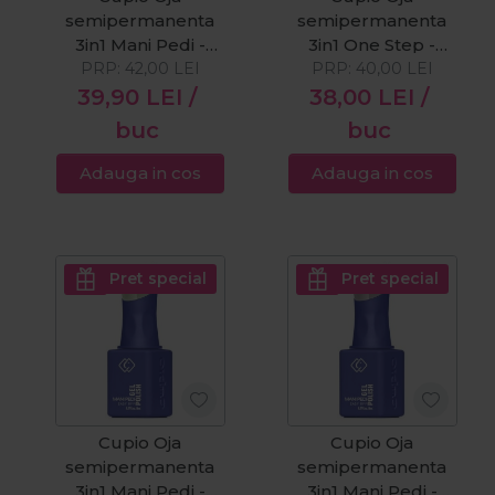
semipermanenta
semipermanenta
3in1 Mani Pedi -
3in1 One Step -
Prosecco 8ml
PRP:
42,00
LEI
PRP:
Raindrop 8ml
40,00
LEI
39,90
LEI
/
38,00
LEI
/
buc
buc
Adauga in cos
Adauga in cos
Pret special
Pret special
Cupio Oja
Cupio Oja
semipermanenta
semipermanenta
3in1 Mani Pedi -
3in1 Mani Pedi -