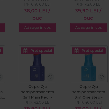
Caramel Macchiato
PRP:
40,00
LEI
Lavender 8ml
PRP:
42,00
LEI
8ml
38,00
LEI
/
39,90
LEI
/
buc
buc
Adauga in cos
Adauga in cos
l
Pret special
Pret special
Cupio Oja
Cupio Oja
ta
semipermanenta
semipermanenta
oft
3in1 Mani Pedi -
3in1 One Step -
Viral Status 8ml
PRP:
42,00
LEI
Light Nude 8ml
PRP:
40,00
LEI
39,90
LEI
/
38,00
LEI
/