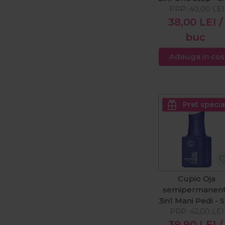
PRP:
8ml
40,00
LEI
38,00
LEI
/
buc
Adauga in cos
Pret specia
Cupio Oja
semipermanen
3in1 Mani Pedi - S
PRP:
Era 8ml
42,00
LEI
39,90
LEI
/