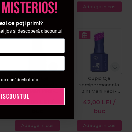
 misterios!
Adauga in cos
Adauga in cos
ezi ce poți primi?
i jos și descoperă discountul!
Cupio Oja
Cupio Oja
 de confidentialitate
semipermanenta
semipermanenta
3in1 Mani Pedi -
3in1 Mani Pedi -
DISCOUNTUL
Tiktok Famous 8ml
Deep Purple 8ml
42,00
LEI
/
42,00
LEI
/
buc
buc
Adauga in cos
Adauga in cos