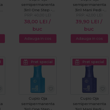
ta
semipermanenta
semipermanenta
-
3in1 One Step -
3in1 Mani Pedi -
l
PRP:
Barely Blush
40,00
LEI
Fever Red 8ml
PRP:
42,00
LEI
Beauty 8ml
38,00
LEI
/
39,90
LEI
/
buc
buc
Adauga in cos
Adauga in cos
l
Pret special
Pret special
Cupio Oja
Cupio Oja
ta
semipermanenta
semipermanenta
lky
3in1 One Step -
3in1 Mani Pedi -