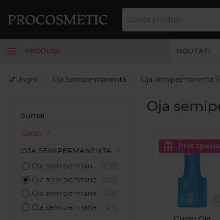
PRODUSE
NOUTATI
💅Unghii
Oja Semipermanenta
Oja semipermanenta 3
Oja semip
Sumar
Cupio
Pret specia
OJA SEMIPERMANENTA
Oja semipermanenta
Oja semipermanenta 3in1
Oja semipermanenta magnetica
Oja semipermanenta termica
Cupio Oja