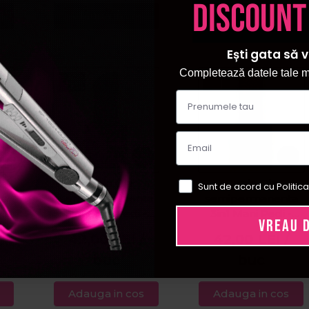
discount
Adauga in cos
Adauga in cos
Ești gata să v
Completează datele tale ma
l
Cupio Oja
Cupio Oja
Sunt de acord cu Politica
ta
semipermanenta
semipermanenta
-
3in1 Mani Pedi -
3in1 Mani Pedi -
VREAU 
Dark Red 8ml
Pretty Pov 8ml
42,00
LEI
/
42,00
LEI
/
buc
buc
Adauga in cos
Adauga in cos