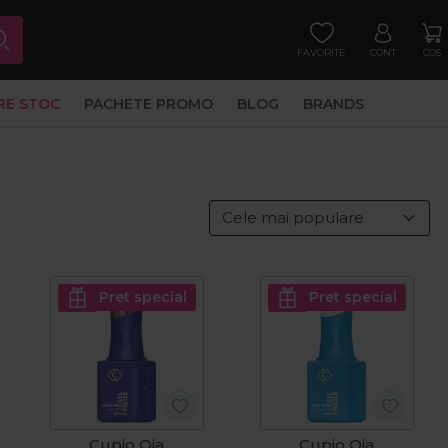
FAVORITE
CONT
COS
RE STOC
PACHETE PROMO
BLOG
BRANDS
Pret special
Pret special
Cupio Oja
Cupio Oja