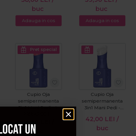
buc
buc
Adauga in cos
Adauga in cos
Pret special
Cupio Oja
Cupio Oja
semipermanenta
semipermanenta
3in1 Mani Pedi - It
3in1 Mani Pedi -
Girl Energy 8ml
PRP:
42,00
LEI
White 8ml
42,00
LEI
/
39,90
LEI
/
locat un
buc
buc