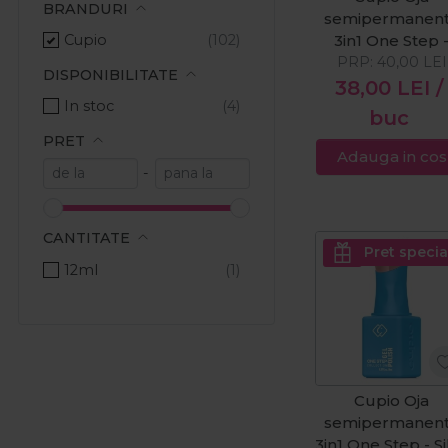
BRANDURI
semipermanen
Cupio
3in1 One Step 
French Pink 8m
PRP:
40,00
LEI
DISPONIBILITATE
38,00
LEI
/
In stoc
buc
PRET
Adauga in cos
-
CANTITATE
Pret specia
12ml
Cupio Oja
semipermanen
3in1 One Step - Si