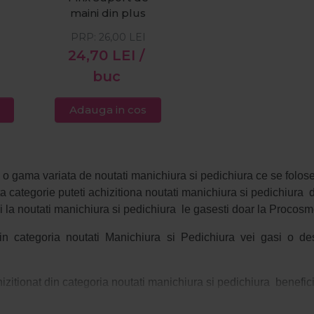
maini din plus
PRP:
26,00
LEI
24,70
LEI
/
buc
Adauga in cos
a o gama variata de
noutati m
anichiura si pedichiura ce se folos
 categorie puteti achizitiona
noutati m
anichiura si pedichiura
d
i la
noutati m
anichiura si pedichiura
le gasesti doar la Procosme
n categoria noutati Manichiura si Pedichiura vei gasi o desc
izitionat din categoria
noutati m
anichiura si pedichiura
beneficie