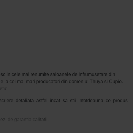
esc in cele mai renumite saloanele de infrumusetare din
e la cei mai mari producatori din domeniu: Thuya si Cupio.
tic.
riere detaliata astfel incat sa stii intotdeauna ce produs
zi de garantia calitatii.