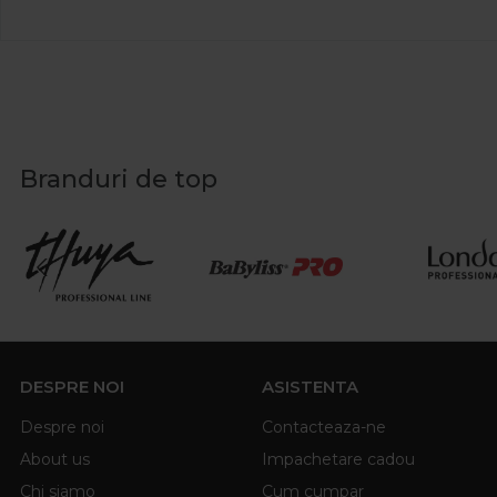
Branduri de top
DESPRE NOI
ASISTENTA
Despre noi
Contacteaza-ne
About us
Impachetare cadou
Chi siamo
Cum cumpar