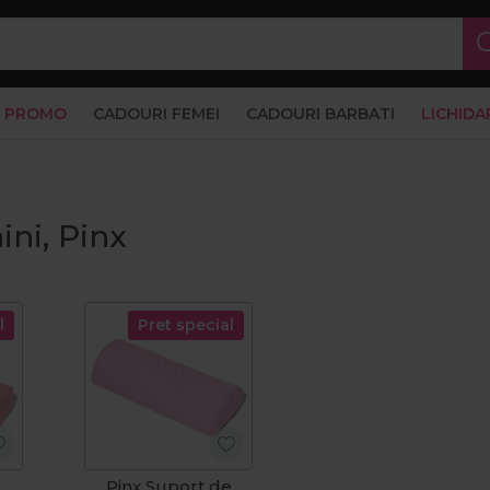
PROMO
CADOURI FEMEI
CADOURI BARBATI
LICHIDA
ni, Pinx
l
Pret special
e
Pinx Suport de