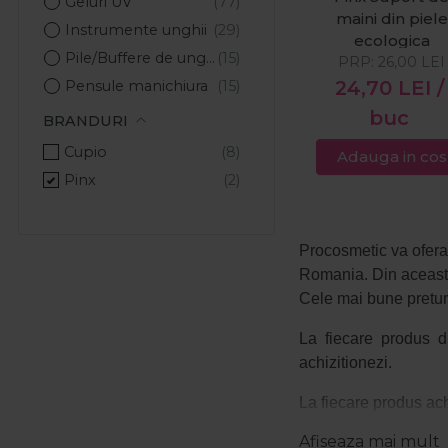
Geluri UV
maini din piele
Instrumente unghii
ecologica
Pile/Buffere de unghii
PRP:
26,00
LEI
24,70
LEI
/
Pensule manichiura
Nail Art/Ornamente
buc
BRANDURI
Lampi UV/LED
Cupio
Adauga in cos
Accesorii unghii
Pinx
Aparatura manichiura/pedichiura
Solutii pregatire unghii
Procosmetic va ofer
Servetele unghii
Romania. Din aceasta
Suport maini
Cele mai bune pretur
Tipsuri si accesorii
Tratamente unghii&cuticule
La fiecare produs di
achizitionezi.
La fiecare produs ach
Afiseaza mai mult