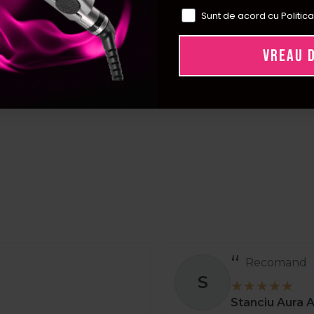
Sunt de acord cu Politica
VREAU 
Recomand
S
Stanciu Aura 