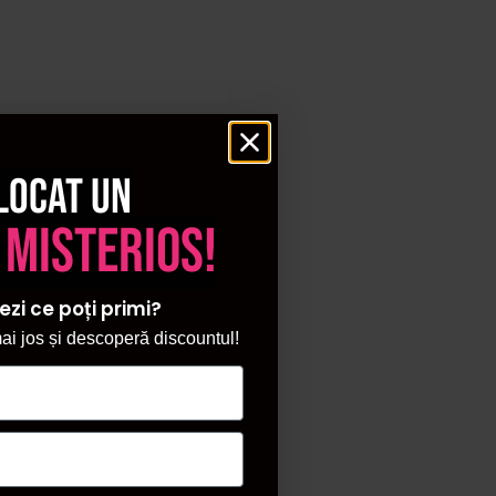
locat un
 misterios!
ezi ce poți primi?
i jos și descoperă discountul!