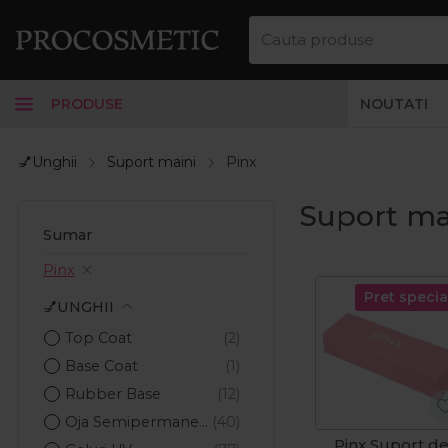
PRODUSE
NOUTATI
💅Unghii
Suport maini
Pinx
Suport mai
Sumar
Pinx
Pret specia
💅UNGHII
Top Coat
Base Coat
Rubber Base
Oja Semipermanenta
Pinx Suport d