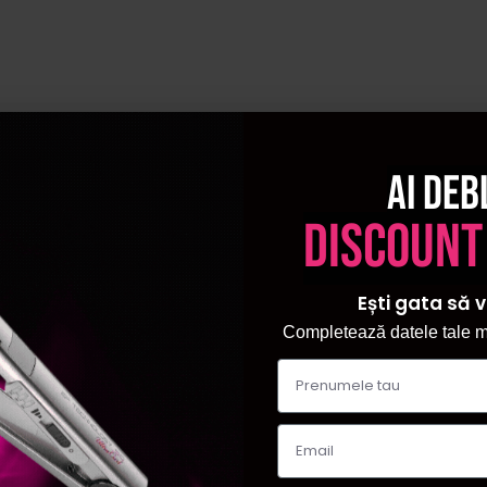
Ai deb
discount
Ești gata să v
Completează datele tale ma