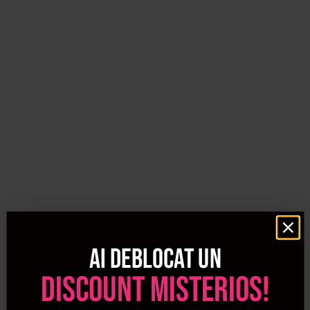
Accesorii salon si consumabile
– indispensabile pentru
un start fresh in 2026
🔥 Noutati pentru un an plin de inspiratie
La Procosmetic aducem constant
branduri internationale
si lansari exclusive
, astfel incat sa fii mereu la curent cu
tendintele industriei beauty. Produsele din aceasta
categorie sunt atent selectate pentru a raspunde nevoilor
profesionistilor, dar si ale clientilor care isi doresc rezultate
ca la salon, chiar acasa.
👉 Nu rata sansa de a incerca cele mai noi produse
disponibile acum in stoc! Alege-ti favoritele si fii prima
care testeaza
noutatile Procosmetic 2026
.
Ai deblocat un
1. Ce produse gasesc in categoria Noutati 2026 de pe
discount misterios!
Procosmetic?
In categoria
Noutati 2026
gasesti cele mai recente lansari