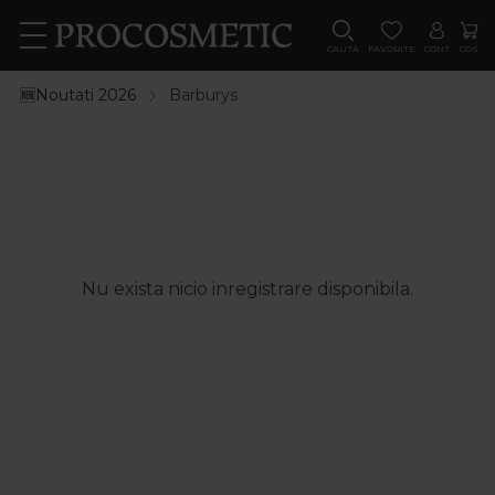
CAUTA
FAVORITE
CONT
COS
🆕Noutati 2026
Barburys
Nu exista nicio inregistrare disponibila.