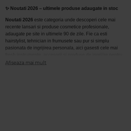
✨ Noutati 2026 – ultimele produse adaugate in stoc
Noutati 2026
este categoria unde descoperi cele mai
recente lansari si produse cosmetice profesionale,
adaugate pe site in ultimele 90 de zile. Fie ca esti
hairstylist, tehnician in frumusete sau pur si simplu
pasionata de ingrijirea personala, aici gasesti cele mai
fresh instrumente, accesorii si produse de ingrijire pentru
un look impecabil.
Afiseaza mai mult
In aceasta sectiune sunt disponibile:
Produse profesionale pentru par
– sampoane, masti,
tratamente, vopsele de ultima generatie
Ustensile si accesorii de tuns si coafat
– masini de
tuns, foarfeci, perii si placi de par
Cosmetice pentru ingrijirea pielii si machiaj
– branduri
noi si colectii actualizate