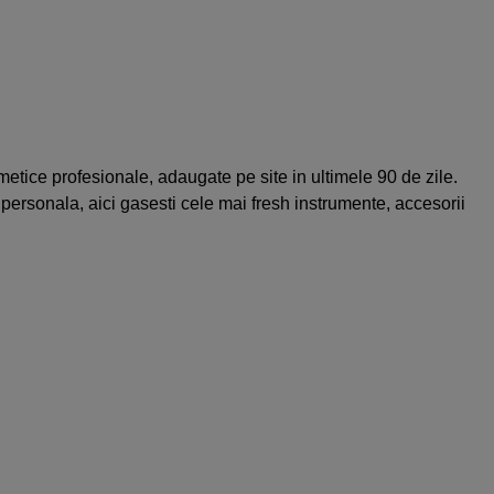
tice profesionale, adaugate pe site in ultimele 90 de zile.
a personala, aici gasesti cele mai fresh instrumente, accesorii
a generatie
par