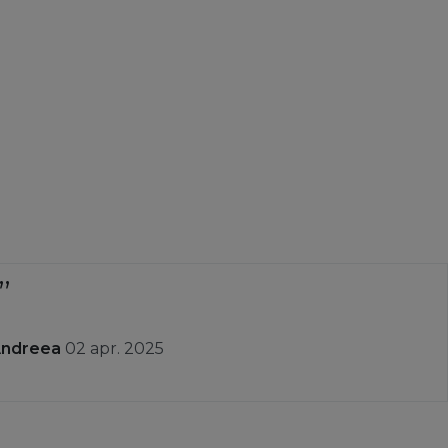
lla, Londa, Keune, Cotril etc.), cat si branduri abia introduse
aj.
ule disponibile in domeniul beauty. Este locul perfect pentru a
 trusa cu produse in editie recenta.
Andreea
02 apr. 2025