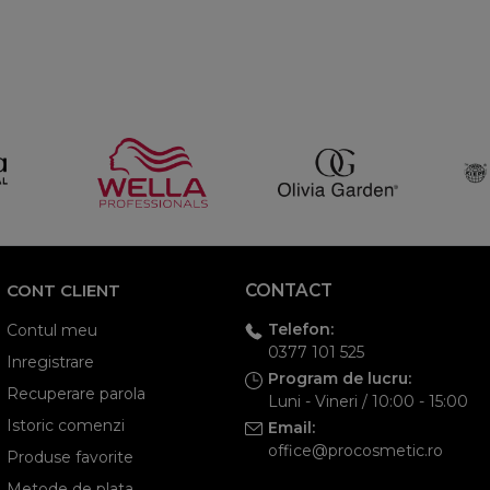
CONT CLIENT
CONTACT
Telefon:
Contul meu
0377 101 525
Inregistrare
Program de lucru:
Recuperare parola
Luni - Vineri / 10:00 - 15:00
Istoric comenzi
Email:
office@procosmetic.ro
Produse favorite
Metode de plata