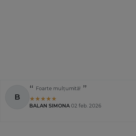
4. Pot gasi in Nout
Da ✅. In aceasta se
pe site, astfel incat 
5. De ce sa aleg pr
Alegand
produsele 
fi mereu la curent cu 
Foarte mulțumită!
B
BALAN SIMONA
02 feb. 2026