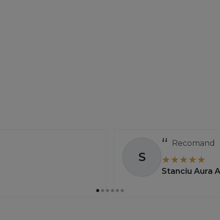
ati 2026 branduri noi pe Procosmetic?
ctiune aducem atat
colectii noi de la brandurile consacrate
(We
sa descoperi constant solutii inovatoare pentru par, piele si machi
odusele din categoria Noutati 2026?
din Noutati 2026
, beneficiezi de cele mai noi tehnologii si form
trendurile, pentru a testa ultimele inovatii si pentru a-ti completa
Recomand
S
Stanciu Aura 