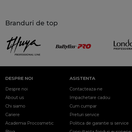
Branduri de top
DESPRE NOI
ASISTENTA
Despre noi
Contacteaza-ne
About us
Impachetare cadou
Chi siamo
Cum cumpar
Cariere
Preturi service
Academia Procosmetic
Politica de garantie si service
Blog
Consultanta fonduri europene,