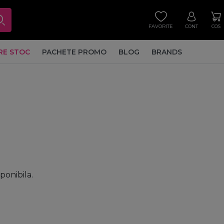
FAVORITE
CONT
COS
RE STOC
PACHETE PROMO
BLOG
BRANDS
sponibila.