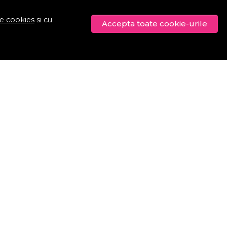
de cookies
si cu
Accepta toate cookie-urile
© Procosmetic.ro 2026