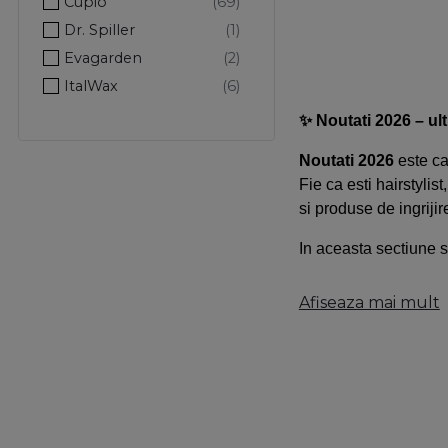
Cupio
Dr. Spiller
Evagarden
ItalWax
Lakme
✨ Noutati 2026 – ul
Pachete Promo
Noutati 2026
este ca
Pinx
Fie ca esti hairstylis
Pro Echipamente
si produse de ingriji
Procosmetic
In aceasta sectiune s
Promed
PureDerm
Produse profesiona
Afiseaza mai mult
Ribells
Ustensile si accesor
Solanie
The Shave Factory
Cosmetice pentru ing
Xanitalia
Accesorii salon si