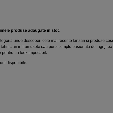
timele produse adaugate in stoc
tegoria unde descoperi cele mai recente lansari si produse cosme
t, tehnician in frumusete sau pur si simplu pasionata de ingrijire
re pentru un look impecabil.
unt disponibile:
le pentru par
– sampoane, masti, tratamente, vopsele de ultim
ii de tuns si coafat
– masini de tuns, foarfeci, perii si placi de 
rijirea pielii si machiaj
– branduri noi si colectii actualizate
 consumabile
– indispensabile pentru un start fresh in 2026