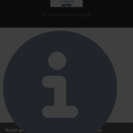
Identifica mai intai problema principala: par uscat,
deshidratat, deteriorat, electrizat, lipsit de volum
© Procosmetic.ro 2026
sau scalp cu nevoi specifice. Alege apoi o rutina
formata din sampon, balsam sau masca si un
tratament complementar, adaptate aceleiasi nevoi.
In categoria Nevoile parului poti filtra produsele in
functie de problema pe care vrei sa o corectezi.
2. Ce produse sunt recomandate
pentru par uscat si deshidratat?
Pentru par uscat sau deshidratat sunt potrivite
sampoanele hidratante, mastile nutritive,
balsamurile, serurile si uleiurile de par. Aceste
produse ajuta la mentinerea hidratarii, la
imbunatatirea elasticitatii si la reducerea aspectului
aspru, tern sau greu de coafat.
3. Cum ajuta produsele profesionale
Acest site foloseste cookies pentru a va oferi