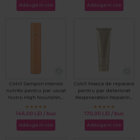
Adauga in cos
Adauga in cos
Cotril Sampon intensiv
Cotril Masca de reparare
nutritiv pentru par uscat
pentru par deteriorat
Nutro High Nourishing
Regeneration Repairing
Miracle 300ml
Treatment 150ml
146,00
LEI
/ buc
170,00
LEI
/ buc
Adauga in cos
Adauga in cos