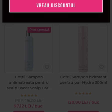
158,00
LEI
/ buc
VREAU DISCOUNTUL
97,12
LEI
/ buc
Adauga in cos
Adauga in cos
Pret special
Cotril Sampon
Cotril Sampon hidratant
antimatreata pentru
pentru par Hydra 300ml
scalp uscat Scalp Care
Purity Dry 250ml
PRP:
116,00
LEI
120,00
LEI
/ buc
97,12
LEI
/ buc