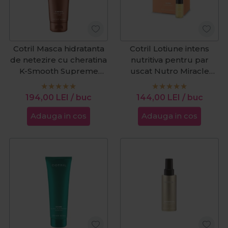
Cotril Masca hidratanta
Cotril Lotiune intens
de netezire cu cheratina
nutritiva pentru par
K-Smooth Supreme
uscat Nutro Miracle
Keratin 200ml
Potion 3 fiolex12ml
194,00
LEI
/ buc
144,00
LEI
/ buc
Adauga in cos
Adauga in cos