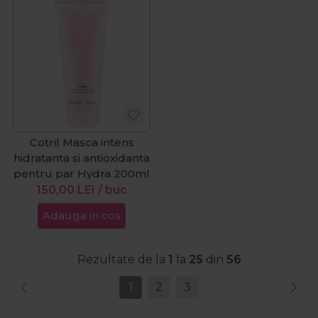
Cotril Masca intens
hidratanta si antioxidanta
pentru par Hydra 200ml
150,00
LEI
/ buc
Adauga in cos
Rezultate de la
1
la
25
din
56
1
2
3