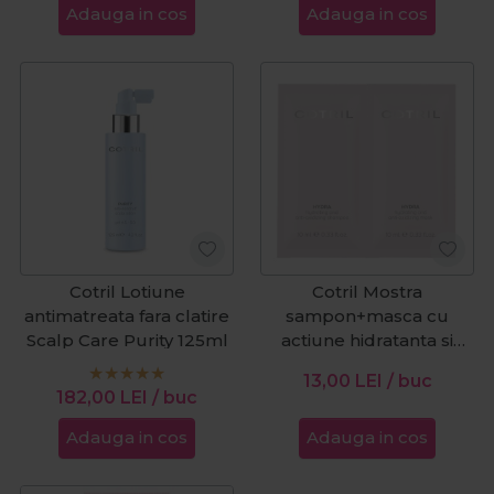
Adauga in cos
Adauga in cos
Cotril Lotiune
Cotril Mostra
antimatreata fara clatire
sampon+masca cu
Scalp Care Purity 125ml
actiune hidratanta si
antioxidanta Hydra 20ml
13,00
LEI
/ buc
182,00
LEI
/ buc
Adauga in cos
Adauga in cos