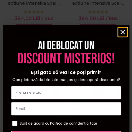
actiune intensiva Scalp
actiune intensiva Scalp
Care Life 14 fiolex6ml
Care Life 12 fiolex6ml
384,00
LEI
/ buc
364,00
LEI
/ buc
Adauga in cos
Adauga in cos
Ai deblocat un
Pret special
discount misterios!
Ești gata să vezi ce poți primi?
Completează datele tale mai jos și descoperă discountul!
Cotril Spray de par
Cotril Sampon calmant
pentru texturare si
pentru scalp sensibil si
volum Texture 250ml
iritat Scalp Care Sense
250ml
Sunt de acord cu Politica de confidentialitate
PRP:
116,00
LEI