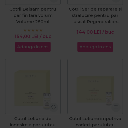
Cotril Balsam pentru
Cotril Ser de reparare si
par fin fara volum
stralucire pentru par
Volume 250ml
uscat Regeneration
Everyday Repairing
144,00
LEI
/ buc
100ml
154,00
LEI
/ buc
Adauga in cos
Adauga in cos
Cotril Lotiune de
Cotril Lotiune impotriva
indesire a parului cu
caderii parului cu