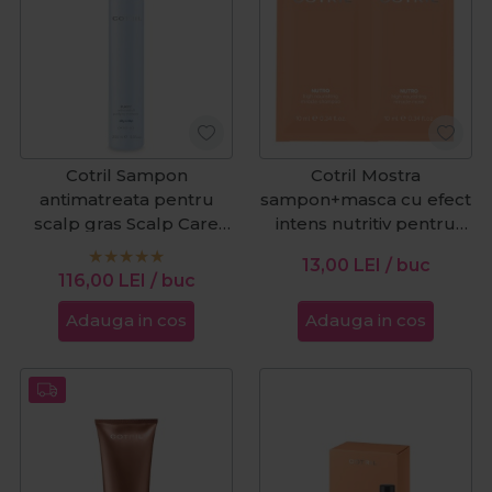
Cotril Sampon
Cotril Mostra
antimatreata pentru
sampon+masca cu efect
scalp gras Scalp Care
intens nutritiv pentru
Purity Oil 250ml
par uscat Nutro High
13,00
LEI
/ buc
Nourishing 20ml
116,00
LEI
/ buc
Adauga in cos
Adauga in cos