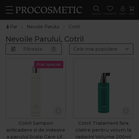
CAUTA
FAVORITE
CONT
COS
🧴Par
Nevoile Parului
Cotril
Nevoile Parului, Cotril
Filtreaza
1
Pret special
Cotril Sampon
Cotril Tratament fara
anticadere si de indesire
clatire pentru volum la
a parului Scalp Care Life
radacini Volume 200ml