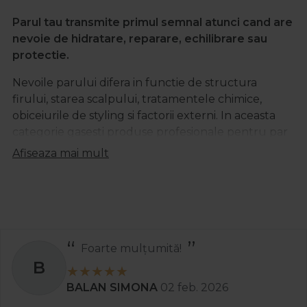
Parul tau transmite primul semnal atunci cand are
nevoie de hidratare, reparare, echilibrare sau
protectie.
Nevoile parului difera in functie de structura
firului, starea scalpului, tratamentele chimice,
obiceiurile de styling si factorii externi. In aceasta
categorie gasesti produse profesionale pentru par
create pentru probleme concrete: par uscat sau
Afiseaza mai mult
deshidratat, par deteriorat, electrizat, lipsit de
volum, scalp sensibil, exces de sebum, matreata,
caderea parului sau nevoia de protectie UV.
Alegerea produselor potrivite trebuie sa porneasca
de la cauza problemei, nu doar de la efectul vizibil.
Recomand
Un par uscat are nevoie de formule nutritive si
S
emoliente, in timp ce parul deshidratat necesita
Stanciu Aura Andreea
02 apr. 2025
produse care ajuta la refacerea nivelului de