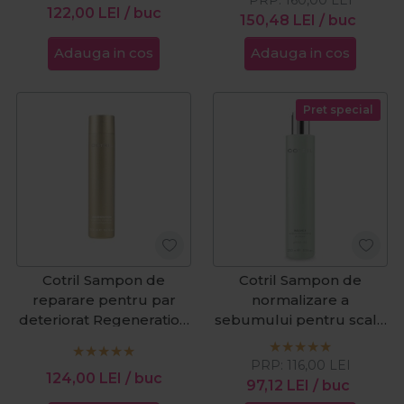
122,00
LEI
/ buc
150,48
LEI
/ buc
Adauga in cos
Adauga in cos
Pret special
Cotril Sampon de
Cotril Sampon de
reparare pentru par
normalizare a
deteriorat Regeneration
sebumului pentru scalp
300ml
gras Scalp Care Balance
250ml
PRP:
116,00
LEI
124,00
LEI
/ buc
97,12
LEI
/ buc