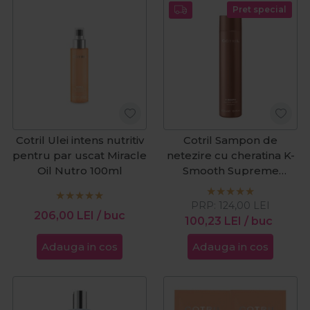
Pret special
Cotril Ulei intens nutritiv
Cotril Sampon de
pentru par uscat Miracle
netezire cu cheratina K-
Oil Nutro 100ml
Smooth Supreme
Keratin 300ml
PRP:
124,00
LEI
206,00
LEI
/ buc
100,23
LEI
/ buc
Adauga in cos
Adauga in cos