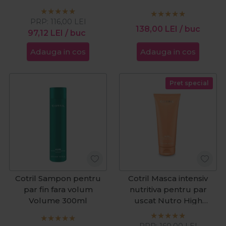
250ml
PRP:
116,00
LEI
138,00
LEI
/ buc
97,12
LEI
/ buc
Adauga in cos
Adauga in cos
Pret special
Cotril Sampon pentru
Cotril Masca intensiv
par fin fara volum
nutritiva pentru par
Volume 300ml
uscat Nutro High
Nourishing Miracle Mask
200ml
PRP:
160,00
LEI