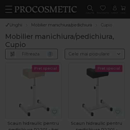
CAUTA
FAVORITE
CONT
COS
💅Unghii
Mobilier manichiura/pedichiura
Cupio
Mobilier manichiura/pedichiura,
Cupio
Filtreaza
1
Pret special
Pret special
Scaun hidraulic pentru
Scaun hidraulic pentru
pedichiura P2201 - bej
pedichiura P2201 -