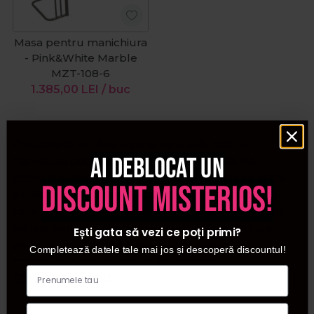
Masa pentru manichiura
- Pink&White Marble
MZT-108-6
1.385,00
LEI
/ buc
Procosmetic va ofera o gama variata de mobilier
Ai deblocat un
manichiura pedichiura ce se regasesc in cele mai
renumite saloane de infrumusetare si saloane de unghii
discount misterios!
din Romania. Din aceasta categorie puteti achizitiona
mobilier profesional pentru manichiura pedichiura de la
cei mai mari producatori din domeniu. Cele mai bune
Ești gata să vezi ce poți primi?
preturi la mobilier profesional pentru manichiura
Completează datele tale mai jos și descoperă discountul!
pedichiura le gasesti doar la Procosmetic.
Afiseaza mai mult