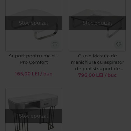
Stoc epuizat
Stoc epuizat
Suport pentru maini -
Cupio Masuta de
Pro Comfort
manichiura cu aspirator
de praf si suport de
165,00
LEI
/ buc
maini
796,00
LEI
/ buc
Stoc epuizat