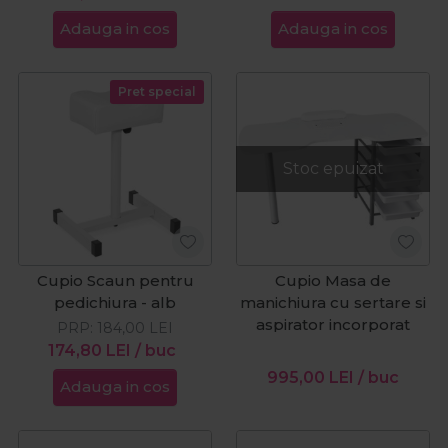
Adauga in cos
Adauga in cos
Pret special
Stoc epuizat
Cupio Scaun pentru
Cupio Masa de
pedichiura - alb
manichiura cu sertare si
aspirator incorporat
PRP:
184,00
LEI
174,80
LEI
/ buc
995,00
LEI
/ buc
Adauga in cos