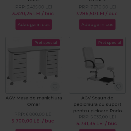
PRP:
3.495,00
LEI
PRP:
7.670,00
LEI
3.320,25
LEI
/ buc
7.286,50
LEI
/ buc
Adauga in cos
Adauga in cos
Pret special
Pret special
AGV Masa de manichiura
AGV Scaun de
Omar
pedichiura cu suport
pentru picioare Podo
PRP:
6.000,00
LEI
PRP:
Express
6.033,00
LEI
5.700,00
LEI
/ buc
5.731,35
LEI
/ buc