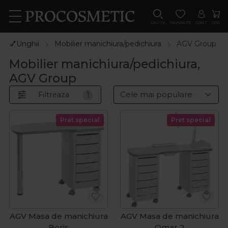
CAUTA
FAVORITE
CONT
COS
💅Unghii
Mobilier manichiura/pedichiura
AGV Group
Mobilier manichiura/pedichiura,
AGV Group
Filtreaza
1
Pret special
Pret special
AGV Masa de manichiura
AGV Masa de manichiura
Boris
Omar 2