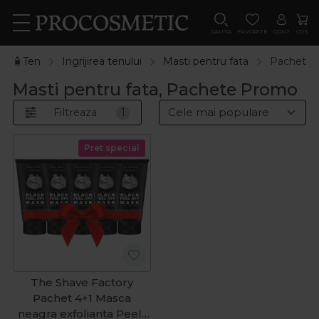
CAUTA
FAVORITE
CONT
COS
🧴Ten
Ingrijirea tenului
Masti pentru fata
Pachete
Masti pentru fata, Pachete Promo
Filtreaza
1
Pret special
The Shave Factory
Pachet 4+1 Masca
neagra exfolianta Peel-