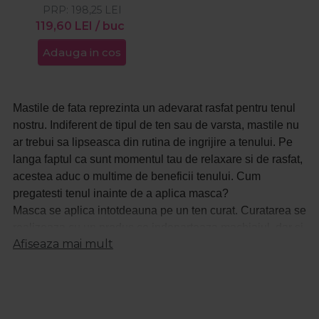
PRP:
Off 150ml
198,25
LEI
119,60
LEI
/ buc
Adauga in cos
Mastile de fata reprezinta un adevarat rasfat pentru tenul
nostru. Indiferent de tipul de ten sau de varsta, mastile nu
ar trebui sa lipseasca din rutina de ingrijire a tenului. Pe
langa faptul ca sunt momentul tau de relaxare si de rasfat,
acestea aduc o multime de beneficii tenului. Cum
pregatesti tenul inainte de a aplica masca?
Masca se aplica intotdeauna pe un ten curat. Curatarea se
realizeaza cu un produs ce indeparteaza machiajul, dar si
Afiseaza mai mult
urmele de impuritati de pe fata. Multi dintre specialisti
recomanda ca mastile de fata sa fie folosite dupa dus,
deoarece porii sunt deschisi si in acest fel tenul absoarbe
mai bine vitaminele din masti. Mastile pentru fata au o
cantitate mai mare de substante active fata de cremele de