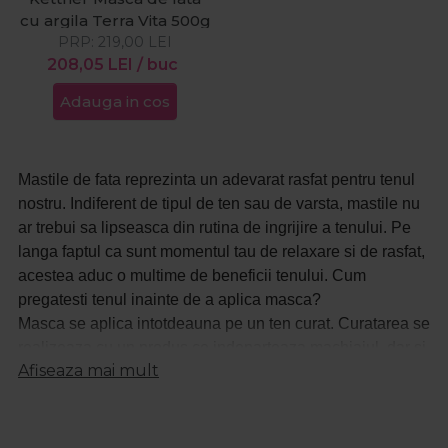
cu argila Terra Vita 500g
PRP:
219,00
LEI
208,05
LEI
/ buc
Adauga in cos
Mastile de fata reprezinta un adevarat rasfat pentru tenul
nostru. Indiferent de tipul de ten sau de varsta, mastile nu
ar trebui sa lipseasca din rutina de ingrijire a tenului. Pe
langa faptul ca sunt momentul tau de relaxare si de rasfat,
acestea aduc o multime de beneficii tenului. Cum
pregatesti tenul inainte de a aplica masca?
Masca se aplica intotdeauna pe un ten curat. Curatarea se
realizeaza cu un produs ce indeparteaza machiajul, dar si
Afiseaza mai mult
urmele de impuritati de pe fata. Multi dintre specialisti
recomanda ca mastile de fata sa fie folosite dupa dus,
deoarece porii sunt deschisi si in acest fel tenul absoarbe
mai bine vitaminele din masti. Mastile pentru fata au o