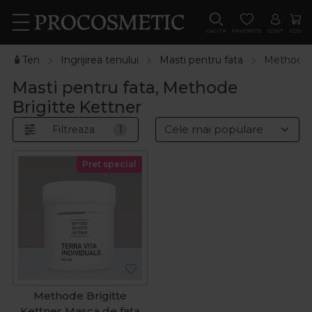
CAUTA
FAVORITE
CONT
COS
🧴Ten
Ingrijirea tenului
Masti pentru fata
Methode B
Masti pentru fata, Methode
Brigitte Kettner
Filtreaza
1
Pret special
Methode Brigitte
Kettner Masca de fata