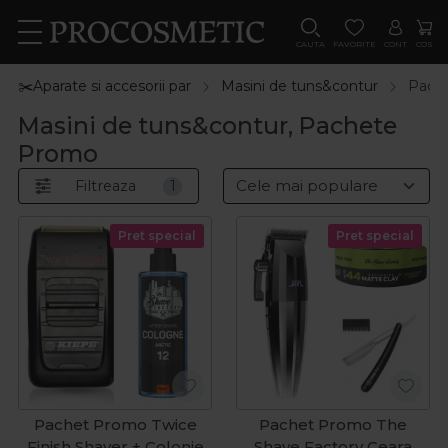
CAUTA
FAVORITE
CONT
COS
✂️Aparate si accesorii par
Masini de tuns&contur
Pach
Masini de tuns&contur, Pachete
Promo
Filtreaza
1
Pret special
Pret special
Pachet Promo Twice
Pachet Promo The
Finish Shaver + Colonie
Shave Factory Ceara