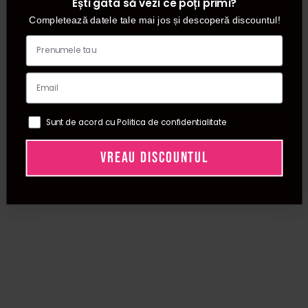
Ești gata să vezi ce poți primi?
Completează datele tale mai jos și descoperă discountul!
In plus, poti folosi o masina de tuns la tine acasa si pentru
intretinerea barbii ori de cate ori iti vei dori. Indiferent de
look-ul abordat, poti fi sigur ca ai un partener de nadejde
care va avea grija sa arati perfect in fiecare zi, cu un
minim de efort.
Asadar, indiferent daca ai nevoie de un aparat de tuns
Sunt de acord cu Politica de confidentialitate
profesional pentru acasa sau pentru salon, Procosmetic iti
ofera o gama variata de produse de cea mai buna calitate!
VREAU DISCOUNTUL