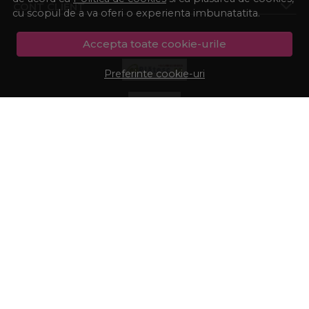
CONT CLIENT
cu scopul de a va oferi o experienta imbunatatita.
Accepta toate cookie-urile
Preferinte cookie-uri
© Procosmetic.ro 2026