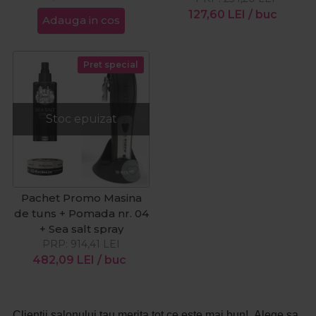
127,60
LEI
/ buc
Adauga in cos
Pret special
Stoc epuizat
Pachet Promo Masina
de tuns + Pomada nr. 04
+ Sea salt spray
PRP:
914,41
LEI
482,09
LEI
/ buc
Clientii salonului tau merita tot ce este mai bun! Alege sa