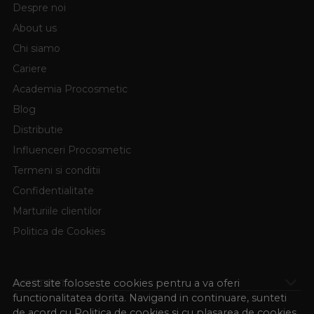
Despre noi
About us
Chi siamo
Cariere
Academia Procosmetic
Blog
Distributie
Influenceri Procosmetic
Termeni si conditii
Confidentialitate
Marturiile clientilor
Politica de Cookies
ASISTENTA
Acest site foloseste cookies pentru a va oferi
functionalitatea dorita. Navigand in continuare, sunteti
de acord cu
Politica de cookies
si cu plasarea de cookies,