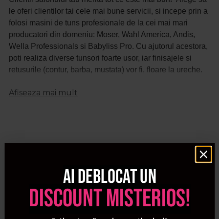
le oferi clientilor tai cele mai bune servicii, si incepe prin a
folosi masini de tuns profesionale de la cei mai mari
producatori din domeniu: Moser, Wahl America, Andis,
Wella Professionals si Babyliss Pro. Cu ajutorul acestora,
poti realiza diverse tunsori foarte usor, iar finisajele si
retusurile (contur, barba, mustata) vor fi, floare la ureche.
Procosmetic iti pune la dispozitie o gama variata de
Afiseaza mai mult
masini de tuns de top la preturi exceptionale, pentru care
vei beneficia de garantie.
De asemenea, produsele Procosmetic se adreseaza atat
profesionistilor, cat si persoanelor care nu lucreaza in
domeniu, dar care doresc sa aiba la indemana aparate de
tuns profesionale pentru momentele in care vizita la salon
Ai deblocat un
nu este imposibila. O masina de tuns profesionala poate fi
discount misterios!
manuita cu usurinta de catre oricine, datorita design-ului
ergonomic si preciziei de taiere: putem spune ca te va
ghida pentru obtinerea tunsorii perfecte.