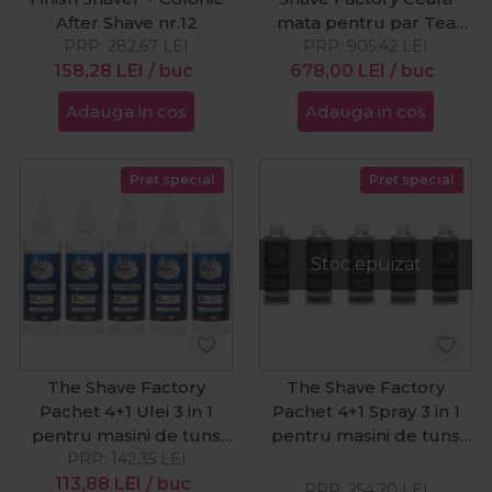
After Shave nr.12
mata pentru par Tea
PRP:
282,67
LEI
Tree 44 Matte Clay
PRP:
905,42
LEI
158,28
LEI
/ buc
150ml + Kiepe Brici clasic
678,00
LEI
/ buc
din otel inoxidabil cu
Adauga in cos
Adauga in cos
pieptan Pro Cut negru +
JRL Fresh Fade 2020C
Silver - Masina de tuns
Pret special
Pret special
cu acumulator
Stoc epuizat
The Shave Factory
The Shave Factory
Pachet 4+1 Ulei 3 in 1
Pachet 4+1 Spray 3 in 1
pentru masini de tuns
pentru masini de tuns
PRP:
150ml
142,35
LEI
400ml
113,88
LEI
/ buc
PRP:
254,20
LEI