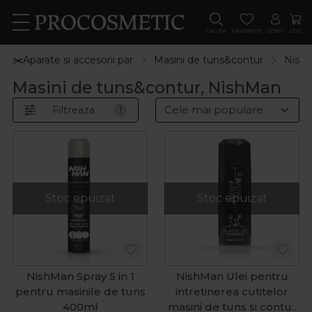
CAUTA
FAVORITE
CONT
COS
✂️Aparate si accesorii par
Masini de tuns&contur
Nish
Masini de tuns&contur, NishMan
Filtreaza
1
Stoc epuizat
Stoc epuizat
NishMan Spray 5 in 1
NishMan Ulei pentru
pentru masinile de tuns
intretinerea cutitelor
400ml
masini de tuns si contur