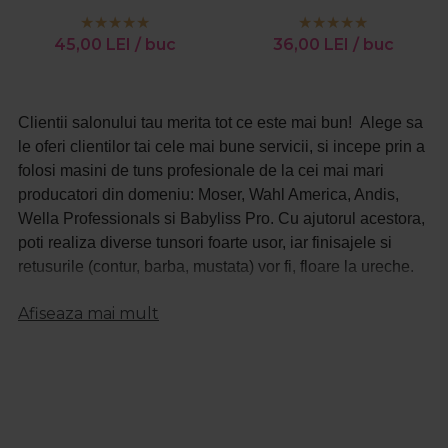
Blade Oil 200ml
45,00
LEI
/ buc
36,00
LEI
/ buc
Clientii salonului tau merita tot ce este mai bun! Alege sa
le oferi clientilor tai cele mai bune servicii, si incepe prin a
folosi masini de tuns profesionale de la cei mai mari
producatori din domeniu: Moser, Wahl America, Andis,
Wella Professionals si Babyliss Pro. Cu ajutorul acestora,
poti realiza diverse tunsori foarte usor, iar finisajele si
retusurile (contur, barba, mustata) vor fi, floare la ureche.
Procosmetic iti pune la dispozitie o gama variata de
Afiseaza mai mult
masini de tuns de top la preturi exceptionale, pentru care
vei beneficia de garantie.
De asemenea, produsele Procosmetic se adreseaza atat
profesionistilor, cat si persoanelor care nu lucreaza in
domeniu, dar care doresc sa aiba la indemana aparate de