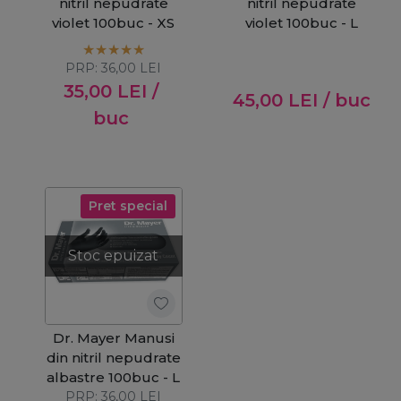
nitril nepudrate
nitril nepudrate
violet 100buc - XS
violet 100buc - L
PRP:
36,00
LEI
35,00
LEI
/
45,00
LEI
/ buc
buc
Pret special
Stoc epuizat
Dr. Mayer Manusi
din nitril nepudrate
albastre 100buc - L
PRP:
36,00
LEI