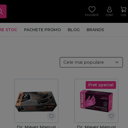
FAVORITE
CONT
COS
RE STOC
PACHETE PROMO
BLOG
BRANDS
Pret special
Dr. Mayer Manusi
Dr. Mayer Manusi