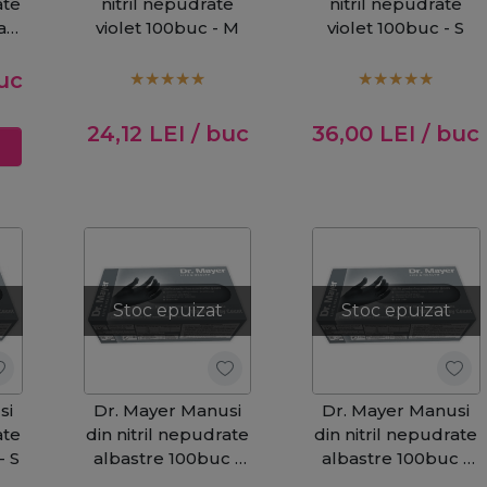
ate
nitril nepudrate
nitril nepudrate
a
violet 100buc - M
violet 100buc - S
uc
24,12
LEI
/ buc
36,00
LEI
/ buc
Stoc epuizat
Stoc epuizat
si
Dr. Mayer Manusi
Dr. Mayer Manusi
ate
din nitril nepudrate
din nitril nepudrate
- S
albastre 100buc -
albastre 100buc -
M
XS