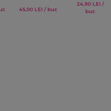
24,90
LEI
/
uc
45,00
LEI
/ buc
buc