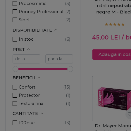
Procosmetic
nitril nepudrat
Ronney Professional
negre M - Blac
Soft 100buc
Sibel
DISPONIBILITATE
45,00
LEI
/ b
In stoc
PRET
Adauga in cos
-
BENEFICII
Confort
Protector
Textura fina
CANTITATE
100buc
Dr. Mayer Manu