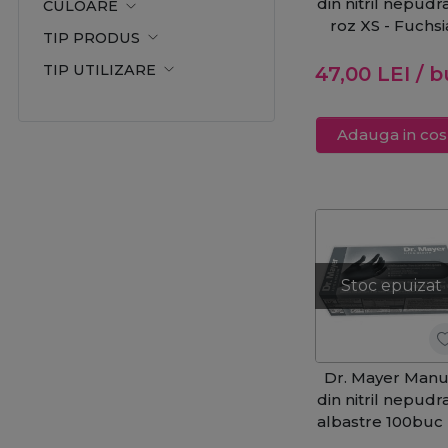
din nitril nepudr
CULOARE
roz XS - Fuchsi
TIP PRODUS
100buc
TIP UTILIZARE
47,00
LEI
/ b
Adauga in cos
Stoc epuizat
Dr. Mayer Manu
din nitril nepudr
albastre 100buc 