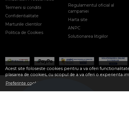
Regulamentul oficial al
Termeni si conditii
campaniei
Confidentialitate
Harta site
Marturiile clientilor
ANPC
Politica de Cookies
Solutionarea litigiilor
Acest site foloseste cookies pentru a va oferi functionalita
plasarea de cookies, cu scopul de a va oferi o experienta i
Preferinte cookie-uri