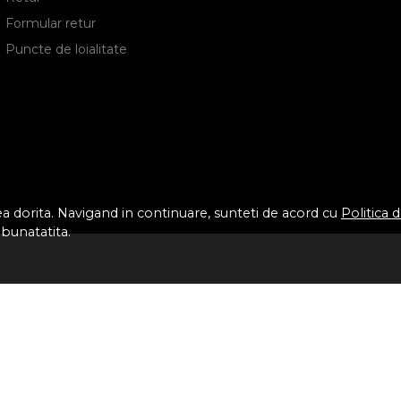
Formular retur
Puncte de loialitate
tea dorita. Navigand in continuare, sunteti de acord cu
Politica 
mbunatatita.