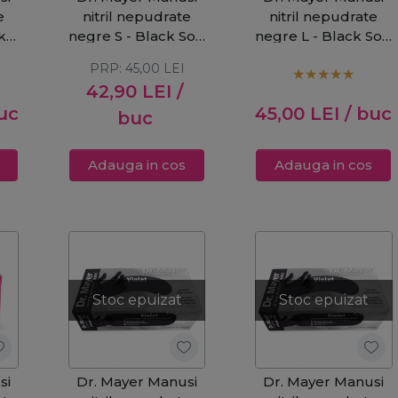
e
nitril nepudrate
nitril nepudrate
k
negre S - Black Soft
negre L - Black Soft
100buc
100buc
PRP:
45,00
LEI
42,90
LEI
/
uc
45,00
LEI
/ buc
buc
Adauga in cos
Adauga in cos
Stoc epuizat
Stoc epuizat
si
Dr. Mayer Manusi
Dr. Mayer Manusi