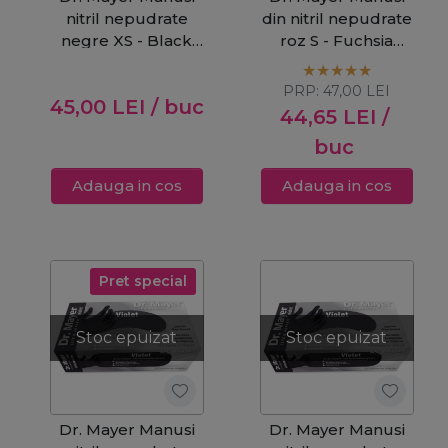
nitril nepudrate
din nitril nepudrate
negre XS - Black
roz S - Fuchsia
Soft 100buc
100buc
PRP:
47,00
LEI
45,00
LEI
/ buc
44,65
LEI
/
buc
Adauga in cos
Adauga in cos
Pret special
Stoc epuizat
Stoc epuizat
Dr. Mayer Manusi
Dr. Mayer Manusi