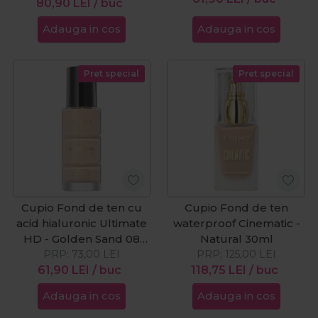
80,90
LEI
/ buc
Adauga in cos
Adauga in cos
Pret special
Pret special
Cupio Fond de ten cu
Cupio Fond de ten
acid hialuronic Ultimate
waterproof Cinematic -
HD - Golden Sand 08
Natural 30ml
PRP:
30ml
73,00
LEI
PRP:
125,00
LEI
61,90
LEI
/ buc
118,75
LEI
/ buc
Adauga in cos
Adauga in cos