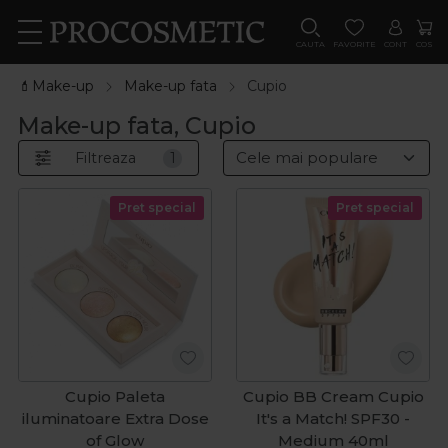
CAUTA
FAVORITE
CONT
COS
💄Make-up
Make-up fata
Cupio
Make-up fata, Cupio
Filtreaza
1
Pret special
Pret special
Cupio Paleta
Cupio BB Cream Cupio
iluminatoare Extra Dose
It's a Match! SPF30 -
of Glow
Medium 40ml