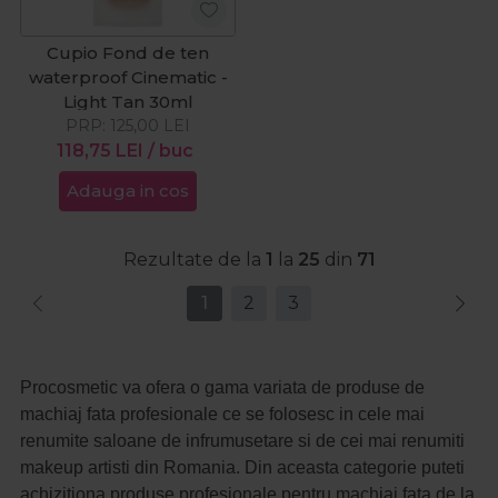
Cupio Fond de ten
waterproof Cinematic -
Light Tan 30ml
PRP:
125,00
LEI
118,75
LEI
/ buc
Adauga in cos
Rezultate de la
1
la
25
din
71
1
2
3
Procosmetic va ofera o gama variata de produse de
machiaj fata profesionale ce se folosesc in cele mai
renumite saloane de infrumusetare si de cei mai renumiti
makeup artisti din Romania. Din aceasta categorie puteti
achizitiona produse profesionale pentru machiaj fata de la