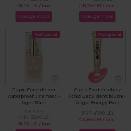
118,75
LEI
/ buc
118,75
LEI
/ buc
Adauga in cos
Adauga in cos
Pret special
Pret special
Cupio Fond de ten
Cupio Fard de obraz
waterproof Cinematic -
lichid Baby, don't blush! -
Light 30ml
Angel Energy 15ml
PRP:
47,00
LEI
PRP:
125,00
LEI
44,65
LEI
/ buc
118,75
LEI
/ buc