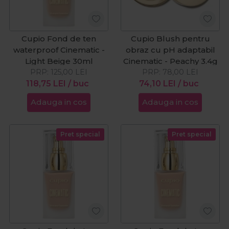
Cupio Fond de ten
Cupio Blush pentru
waterproof Cinematic -
obraz cu pH adaptabil
Light Beige 30ml
Cinematic - Peachy 3.4g
PRP:
125,00
LEI
PRP:
78,00
LEI
118,75
LEI
/ buc
74,10
LEI
/ buc
Adauga in cos
Adauga in cos
Pret special
Pret special