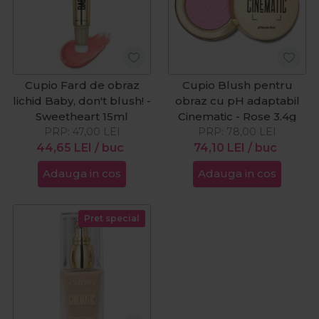
Cupio Fard de obraz
Cupio Blush pentru
lichid Baby, don't blush! -
obraz cu pH adaptabil
Sweetheart 15ml
Cinematic - Rose 3.4g
PRP:
47,00
LEI
PRP:
78,00
LEI
44,65
LEI
/ buc
74,10
LEI
/ buc
Adauga in cos
Adauga in cos
Pret special