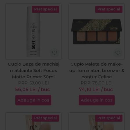
Pret special
Pret special
Cupio Baza de machiaj
Cupio Paleta de make-
matifianta Soft Focus
up iluminator, bronzer &
Matte Primer 30ml
contur Feline
PRP:
59,00
LEI
PRP:
78,00
LEI
56,05
LEI
/ buc
74,10
LEI
/ buc
Adauga in cos
Adauga in cos
Pret special
Pret special