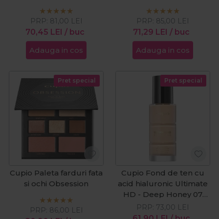
PRP:
81,00
LEI
PRP:
85,00
LEI
70,45
LEI
/ buc
71,29
LEI
/ buc
Adauga in cos
Adauga in cos
Pret special
Pret special
Cupio Paleta farduri fata
Cupio Fond de ten cu
si ochi Obsession
acid hialuronic Ultimate
HD - Deep Honey 07
30ml
PRP:
73,00
LEI
PRP:
86,00
LEI
61,90
LEI
/ buc