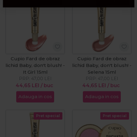
Pret special
Pret special
Cupio Fard de obraz
Cupio Fard de obraz
lichid Baby, don't blush! -
lichid Baby, don't blush! -
It Girl 15ml
Selena 15ml
PRP:
47,00
LEI
PRP:
47,00
LEI
44,65
LEI
/ buc
44,65
LEI
/ buc
Adauga in cos
Adauga in cos
Pret special
Pret special