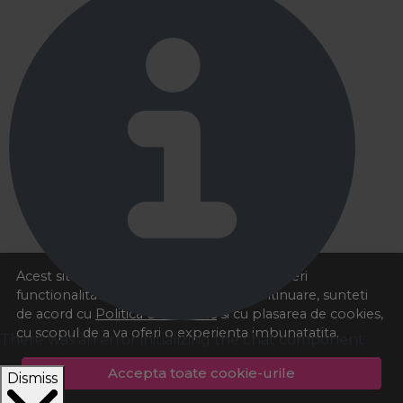
Acest site foloseste cookies pentru a va oferi
functionalitatea dorita. Navigand in continuare, sunteti
de acord cu
Politica de cookies
si cu plasarea de cookies,
cu scopul de a va oferi o experienta imbunatatita.
There was an error initializing the chat component
Accepta toate cookie-urile
Dismiss