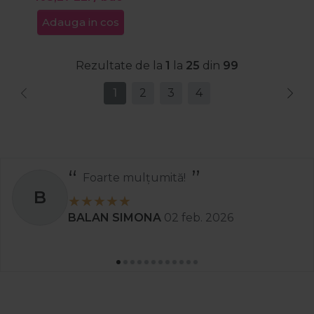
Adauga in cos
Rezultate de la
1
la
25
din
99
1
2
3
4
Recomand
S
Stanciu Aura Andreea
02 apr. 2025