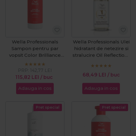
Wella Professionals
Wella Professionals Ulei
Sampon pentru par
hidratant de netezire si
vopsit Color Brilliance
stralucire Oil Reflections
Coarse 1000ml
Light 30ml
PRP:
142,77
LEI
68,49
LEI
/ buc
115,82
LEI
/ buc
Adauga in cos
Adauga in cos
Pret special
Pret special