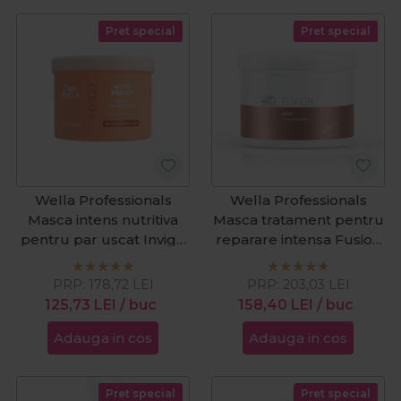
Pret special
Pret special
Wella Professionals
Wella Professionals
Masca intens nutritiva
Masca tratament pentru
pentru par uscat Invigo
reparare intensa Fusion
Nutri Enrich 500ml
Silksteel 500ml
PRP:
178,72
LEI
PRP:
203,03
LEI
125,73
LEI
/ buc
158,40
LEI
/ buc
Adauga in cos
Adauga in cos
Pret special
Pret special