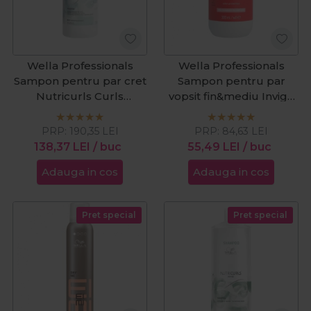
Wella Professionals
Wella Professionals
Sampon pentru par cret
Sampon pentru par
Nutricurls Curls
vopsit fin&mediu Invigo
Medium 1000ml
Color Brilliance
Fine/Medium 300ml
PRP:
190,35
LEI
PRP:
84,63
LEI
138,37
LEI
/ buc
55,49
LEI
/ buc
Adauga in cos
Adauga in cos
Pret special
Pret special