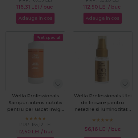
116,31
LEI
/ buc
112,50
LEI
/ buc
Adauga in cos
Adauga in cos
Pret special
Wella Professionals
Wella Professionals Ulei
Sampon intens nutritiv
de finisare pentru
pentru par uscat Invigo
netezire si luminozitate
Nutri Enrich 1000ml
Oil Reflections 30ml
PRP:
165,12
LEI
56,16
LEI
/ buc
112,50
LEI
/ buc