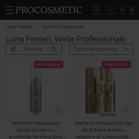
CAUTA
FAVORITE
CONT
COS
Luna Femeii
Wella Professionals
Luna Femeii, Wella Professionals
Filtreaza
1
Pret special
Pret special
Wella Professionals
Wella Professionals Ulei
Spray de par cu
de finisare pentru
protectie termica Eimi
netezire si luminozitate