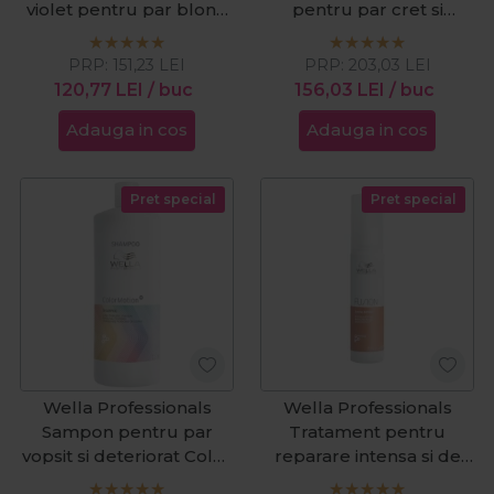
violet pentru par blond
pentru par cret si
Invigo Blonde Recharge
ondulat Nutricurls
1000ml
Waves&Curls 500ml
PRP:
151,23
LEI
PRP:
203,03
LEI
120,77
LEI
/ buc
156,03
LEI
/ buc
Adauga in cos
Adauga in cos
Pret special
Pret special
Wella Professionals
Wella Professionals
Sampon pentru par
Tratament pentru
vopsit si deteriorat Color
reparare intensa si de
Motion+ 1000ml
durata Fusion Amino