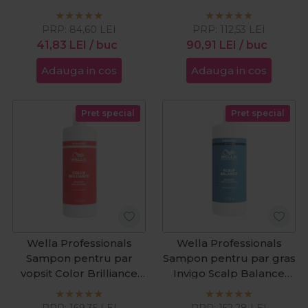
Thermal Image 150ml
Oil Reflections 100ml
PRP:
84,60
LEI
PRP:
112,53
LEI
41,83
LEI
/ buc
90,91
LEI
/ buc
Adauga in cos
Adauga in cos
Pret special
Pret special
Wella Professionals
Wella Professionals
Sampon pentru par
Sampon pentru par gras
vopsit Color Brilliance
Invigo Scalp Balance
Fine/Medium 1000ml
Oily Scalp 1000ml
PRP:
169,35
LEI
PRP:
152,28
LEI