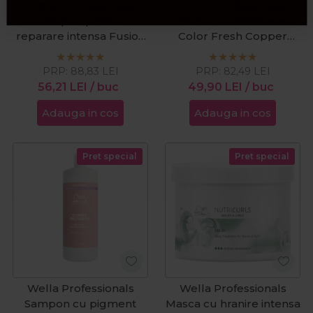
Wella Professionals
Wella Professionals
Sampon pentru
Masca nuantatoare
reparare intensa Fusion
Color Fresh Copper
Silksteel 250ml
Glow 150ml
PRP:
88,83
LEI
PRP:
82,49
LEI
56,21
LEI
/ buc
49,90
LEI
/ buc
Adauga in cos
Adauga in cos
Pret special
Pret special
Wella Professionals
Wella Professionals
Sampon cu pigment
Masca cu hranire intensa