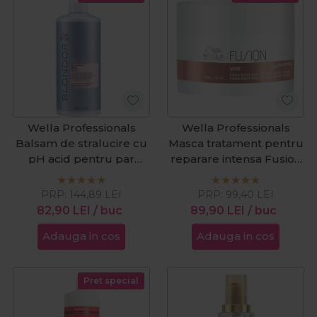
Wella Professionals
Wella Professionals
Balsam de stralucire cu
Masca tratament pentru
pH acid pentru par
reparare intensa Fusion
decolorat Blondor
Silksteel 150ml
Seal&Care 500ml
PRP:
144,89
LEI
PRP:
99,40
LEI
82,90
LEI
/ buc
89,90
LEI
/ buc
Adauga in cos
Adauga in cos
Pret special