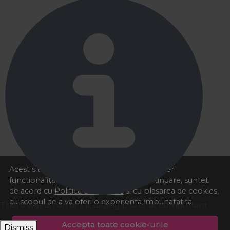
Acest site foloseste cookies pentru a va oferi
functionalitatea dorita. Navigand in continuare, sunteti
de acord cu
Politica de cookies
si cu plasarea de cookies,
cu scopul de a va oferi o experienta imbunatatita.
There was an error initializing the chat component
Accepta toate cookie-urile
Dismiss