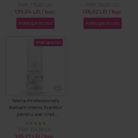
Refiller 70ml
PRP:
176,60
LEI
PRP:
193,60
LEI
139,04
LEI
/ buc
136,62
LEI
/ buc
Adauga in cos
Adauga in cos
Pret special
Wella Professionals
Balsam intens hranitor
pentru par cret
Nutricurls Curlixir 150ml
PRP:
134,30
LEI
105,27
LEI
/ buc