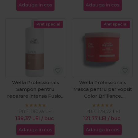
Adauga in cos
Adauga in cos
Pret special
Pret special
Wella Professionals
Wella Professionals
Sampon pentru
Masca pentru par vopsit
reparare intensa Fusion
Color Brilliance
Silksteel 1000ml
Fine/Medium 500ml
PRP:
190,35
LEI
PRP:
178,72
LEI
138,37
LEI
/ buc
121,77
LEI
/ buc
Adauga in cos
Adauga in cos