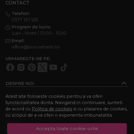
CONTACT
Telefon:
0377 101 525
Program de lucru:
Luni - Vineri / 10:00 - 15:00
Email:
office@procosmetic.ro
URMARESTE-NE PE:
DESPRE NOI
Despre noi
Acest site foloseste cookies pentru a va oferi
functionalitatea dorita. Navigand in continuare, sunteti
About us
de acord cu
Politica de cookies
si cu plasarea de cookies,
Chi siamo
cu scopul de a va oferi o experienta imbunatatita.
Cariere
Accepta toate cookie-urile
Academia Procosmetic