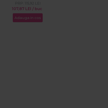
PRP:
115,92
LEI
107,87
LEI
/ buc
Adauga in cos