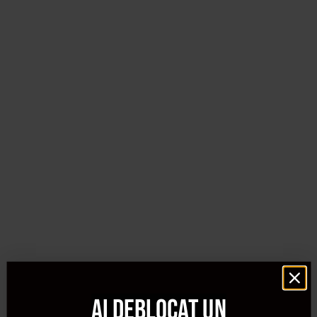
La fiecare produs achizitionat din categoria lampi
de manichiura si pedichiura beneficiezi de garantia
calitatii.
Ai deblocat un