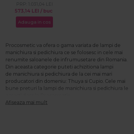
PRP:
1.031,04
LEI
573,14
LEI
/ buc
Adauga in cos
Procosmetic va ofera o gama variata de lampi de
manichiura si pedichiura ce se folosesc in cele mai
renumite saloanele de infrumusetare din Romania.
Din aceasta categorie puteti achizitiona lampi
de manichiura si pedichiura de la cei mai mari
producatori din domeniu: Thuya si Cupio. Cele mai
bune preturi la lampi de manichiura si pedichiura le
gasesti doar la Procosmetic.
Afiseaza mai mult
La fiecare produs din categoria lampi
de manichiura si pedichiura vei gasi o descriere
detaliata astfel incat sa stii intotdeauna ce produs
achizitionezi.