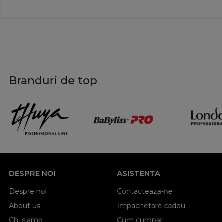
Branduri de top
DESPRE NOI
ASISTENTA
Despre noi
Contacteaza-ne
About us
Impachetare cadou
Chi siamo
Cum cumpar