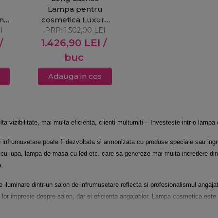
u
Lampa pentru
n
cosmetica Luxury
I
PRP:
Moon PRO
1.502,00
LEI
/
1.426,90
LEI
/
buc
Adauga in cos
a vizibilitate, mai multa eficienta, clienti multumiti – Investeste intr-o lamp
infrumusetare poate fi dezvoltata si armonizata cu produse speciale sau ingreu
 lupa, lampa de masa cu led etc. care sa genereze mai multa incredere din p
a.
 iluminare dintr-un salon de infrumusetare reflecta si profesionalismul angajat
rima lor impresie despre salon, dar si eficienta angajatilor. Lampa cosmetica es
la faciliteaza activitati precum: efectuarea tratamentelor faciale si corporale,