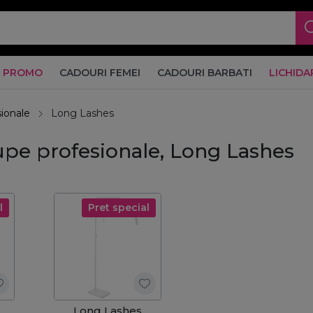
PROMO
CADOURI FEMEI
CADOURI BARBATI
LICHIDA
sionale
Long Lashes
upe profesionale, Long Lashes
l
Pret special
Long Lashes