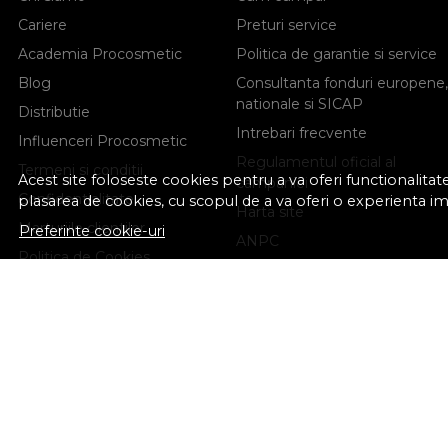
Cariere
Preturi service
Academia Procosmetic
Politica de garantie si service
Blog
Consultanta fonduri europene,
nationale si SICAP
Distributie
Intrebari frecvente
Influenceri Procosmetic
Regulamentul oficial al
Termeni si conditii
Acest site foloseste cookies pentru a va oferi functionalita
campaniei
Confidentialitate
plasarea de cookies, cu scopul de a va oferi o experienta i
Harta site
Marturiile clientilor
Preferinte cookie-uri
ANPC
Politica de Cookies
Solutionarea litigiilor