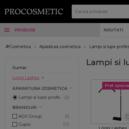
PRODUSE
NOUTATI
🔎Cosmetica
Aparatura cosmetica
Lampi si lupe profe
Lampi si l
Sumar
Long Lashes
Pret specia
APARATURA COSMETICA
Lampi si lupe profesionale
BRANDURI
AGV Group
Cupio
Long Lashes