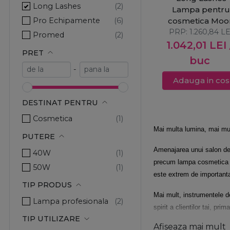
Long Lashes
Lampa pentr
Pro Echipamente
cosmetica Moo
PRP:
1.260,84
PRO
LE
Promed
1.042,01
LEI
PRET
buc
-
Adauga in cos
DESTINAT PENTRU
Cosmetica
Mai multa lumina, mai mult
PUTERE
Amenajarea unui salon de 
40W
precum lampa cosmetica cu
50W
este extrem de important
TIP PRODUS
Mai mult, instrumentele de
Lampa profesionala
spirit a clientilor tai, p
TIP UTILIZARE
astfel de lampa profesiona
Afiseaza mai mult