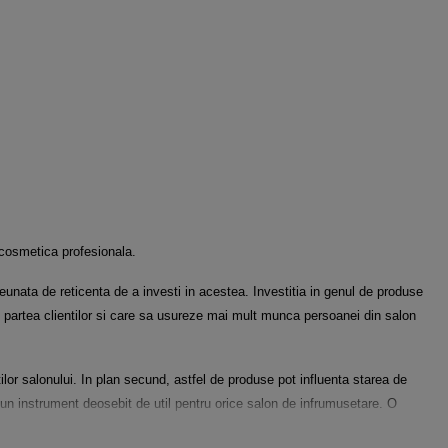
a cosmetica profesionala.
nata de reticenta de a investi in acestea. Investitia in genul de produse
artea clientilor si care sa usureze mai mult munca persoanei din salon
ilor salonului. In plan secund, astfel de produse pot influenta starea de
te un instrument deosebit de util pentru orice salon de infrumusetare. O
 epilarea, pensatul, servicii de manichiura/pedichiura etc.