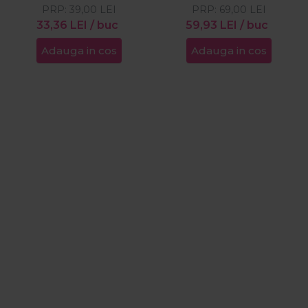
PRP:
125ml
39,00
LEI
PRP:
300ml
69,00
LEI
33,36
LEI
/ buc
59,93
LEI
/ buc
Adauga in cos
Adauga in cos