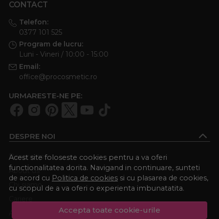
CONTACT
Telefon:
0377 101 525
Program de lucru:
Luni - Vineri / 10:00 - 15:00
Email:
office@procosmetic.ro
URMARESTE-NE PE:
DESPRE NOI
Despre noi
Acest site foloseste cookies pentru a va oferi
functionalitatea dorita. Navigand in continuare, sunteti
About us
de acord cu
Politica de cookies
si cu plasarea de cookies,
Chi siamo
cu scopul de a va oferi o experienta imbunatatita.
Cariere
Accepta toate cookie-urile
Academia Procosmetic