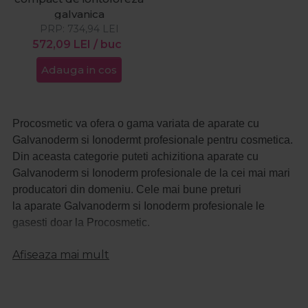
galvanica
PRP:
734,94
LEI
572,09
LEI
/ buc
Adauga in cos
Procosmetic va ofera o gama variata de
aparate cu
Galvanoderm si Ionodermt profesionale
pentru cosmetica.
Din aceasta categorie puteti achizitiona
aparate cu
Galvanoderm si Ionoderm profesionale
de la cei mai mari
producatori din domeniu. Cele mai bune preturi
la
aparate Galvanoderm si Ionoderm profesionale
le
gasesti doar la Procosmetic.
La fiecare produs din categoria aparate cu
Galvanoderm
Afiseaza mai mult
si Ionoderm
profesionale vei gasi o descriere detaliata
astfel incat sa stii intotdeauna ce produs achizitionezi.