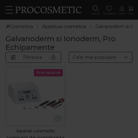
CAUTA
FAVORITE
CONT
COS
🔎Cosmetica
Aparatura cosmetica
Galvanoderm si Io
Galvanoderm si Ionoderm, Pro
Echipamente
Filtreaza
1
Pret special
Aparat cosmetic
compact de iontoforeza