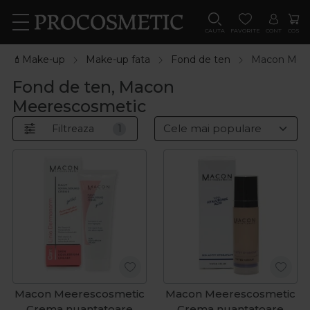
CAUTA
FAVORITE
CONT
COS
💄Make-up
Make-up fata
Fond de ten
Macon Meer
Fond de ten, Macon
Meerescosmetic
Filtreaza
1
Macon Meerescosmetic
Macon Meerescosmetic
Crema nuantatoare
Crema nuantatoare