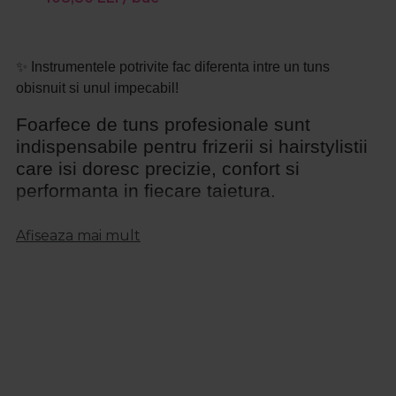
✨ Instrumentele potrivite fac diferenta intre un tuns
obisnuit si unul impecabil!
Foarfece de tuns profesionale sunt
indispensabile pentru frizerii si hairstylistii
care isi doresc precizie, confort si
performanta in fiecare taietura.
Concepute din otel inoxidabil de inalta calitate, aceste
Afiseaza mai mult
instrumente asigura o taiere fina si controlata, reducand
efortul in timpul lucrului. In completare, un brici frizerie
ofera detalierea perfecta si contururi precise, esentiale
pentru un look curat si rafinat. Combinatia ideala dintre o
foarfeca de tuns si un brici profesional transforma fiecare
sesiune intr-o experienta premium pentru clienti.
Foarfeca profesionala de tuns – precizie,