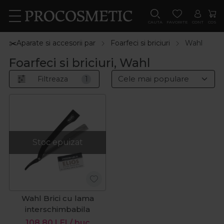
CAUTA
FAVORITE
CONT
COS
✂️Aparate si accesorii par
Foarfeci si briciuri
Wahl
Foarfeci si briciuri, Wahl
Filtreaza
1
Stoc epuizat
Wahl Brici cu lama
interschimbabila
108,80
LEI
/ buc