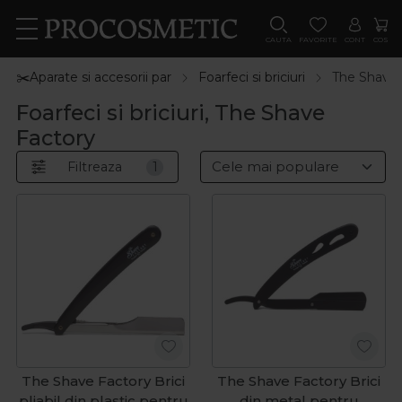
CAUTA
FAVORITE
CONT
COS
✂️Aparate si accesorii par
Foarfeci si briciuri
The Shave 
Foarfeci si briciuri, The Shave
Factory
Filtreaza
1
The Shave Factory Brici
The Shave Factory Brici
pliabil din plastic pentru
din metal pentru