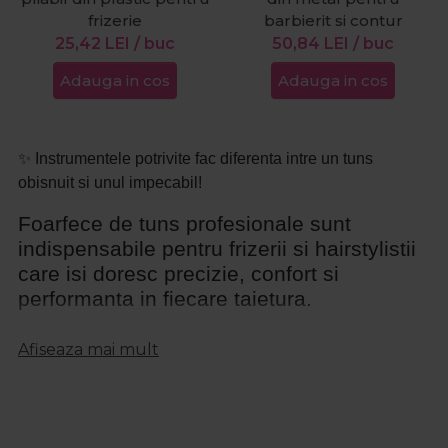
frizerie
barbierit si contur
25,42
LEI
/ buc
50,84
LEI
/ buc
Adauga in cos
Adauga in cos
✨ Instrumentele potrivite fac diferenta intre un tuns
obisnuit si unul impecabil!
Foarfece de tuns profesionale sunt
indispensabile pentru frizerii si hairstylistii
care isi doresc precizie, confort si
performanta in fiecare taietura.
Concepute din otel inoxidabil de inalta calitate, aceste
Afiseaza mai mult
instrumente asigura o taiere fina si controlata, reducand
efortul in timpul lucrului. In completare, un brici frizerie
ofera detalierea perfecta si contururi precise, esentiale
pentru un look curat si rafinat. Combinatia ideala dintre o