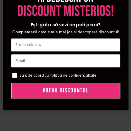
discount misterios!
Alege acum instrumentele potrivite din gama Procosmetic
si transforma fiecare tuns intr-o demonstratie de maiestrie
Ești gata să vezi ce poți primi?
– comanda azi si simte diferenta unei taieturi profesionale!
✂️
Completează datele tale mai jos și descoperă discountul!
Intrebari frecvente despre foarfece de tuns
profesionale ✂️💈
Ce avantaje ofera foarfecele de tuns
Sunt de acord cu Politica de confidentialitate
profesionale fata de cele obisnuite?
Foarfecele de tuns profesionale sunt fabricate din otel
VREAU DISCOUNTUL
inoxidabil de inalta calitate si sunt concepute pentru
precizie, durabilitate si confort in utilizare. Lamele lor
ascutite asigura o taiere fina si uniforma, reducand riscul
de deteriorare a firului de par. Sunt ideale atat pentru
frizerii profesionisti, cat si pentru utilizarea acasa de catre
persoanele care doresc un tuns perfect.