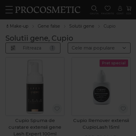
CAUTA
FAVORITE
CONT
COS
💄Make-up
Gene false
Solutii gene
Cupio
Solutii gene, Cupio
Filtreaza
1
Pret special
Cupio Spuma de
Cupio Remover extensii
curatare extensii gene
CupioLash 15ml
Lash Expert 100ml