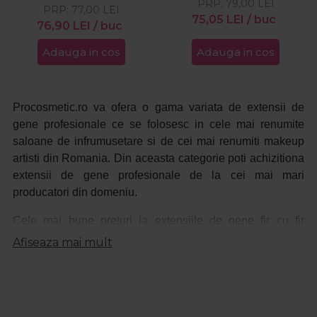
PRP:
79,00
LEI
PRP:
77,00
LEI
75,05
LEI
/ buc
76,90
LEI
/ buc
Adauga in cos
Adauga in cos
Procosmetic.ro va ofera o gama variata de extensii de
gene profesionale ce se folosesc in cele mai renumite
saloane de infrumusetare si de cei mai renumiti makeup
artisti din Romania. Din aceasta categorie poti achizitiona
extensii de gene profesionale de la cei mai mari
producatori din domeniu.
Cele mai bune preturi la extensiile de gene fir cu fir
profesionale le gasesti doar la www.ProCosmetic.ro
Afiseaza mai mult
La fiecare produs din categoria extensii gene vei gasi o
descriere detaliata astfel incat sa stii intotdeauna ce
produs achizitionezi.