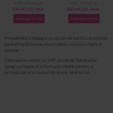
PRP:
50ml
239,00
LEI
PRP:
50ml
239,00
LEI
236,61
LEI
/ buc
227,05
LEI
/ buc
Adauga in cos
Adauga in cos
Pregateste-ti bagajul cu produse pentru protectia
pielii si ingrijirea parului in zilele cu soare, mare si
piscina!
Descopera creme cu SPF, produse hidratante,
spray-uri leave-in si formule create pentru a
proteja parul si corpul de soare, sare si clor.