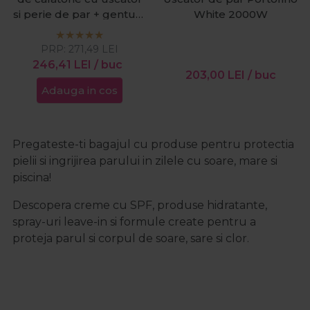
si perie de par + gentuta
White 2000W
Travel Kit Pure Rose
Gold
PRP:
271,49
LEI
246,41
LEI
/ buc
203,00
LEI
/ buc
Adauga in cos
Pregateste-ti bagajul cu produse pentru protectia
pielii si ingrijirea parului in zilele cu soare, mare si
piscina!
Descopera creme cu SPF, produse hidratante,
spray-uri leave-in si formule create pentru a
proteja parul si corpul de soare, sare si clor.