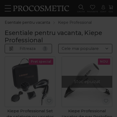
CAUTA
FAVORITE
CONT
COS
Esentiale pentru vacanta
Kiepe Professional
Esentiale pentru vacanta, Kiepe
Professional
Filtreaza
1
Pret special
NOU
Stoc epuizat
Kiepe Professional Set
Kiepe Professional
de calatorie cu uscator
Uscator de par Portofino