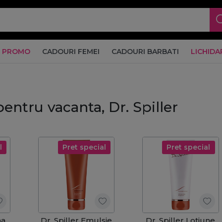
PROMO
CADOURI FEMEI
CADOURI BARBATI
LICHIDA
pentru vacanta, Dr. Spiller
l
Pret special
Pret special
ma
Dr. Spiller Emulsie
Dr. Spiller Lotiune