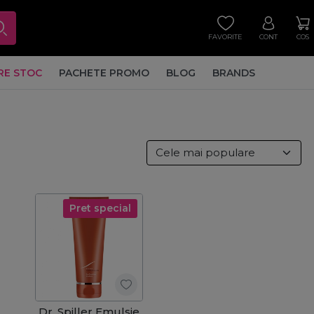
FAVORITE
CONT
COS
RE STOC
PACHETE PROMO
BLOG
BRANDS
Pret special
Dr. Spiller Emulsie