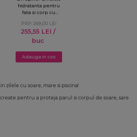
hidratanta pentru
fata si corp cu
SPF30 150ml
PRP:
269,00
LEI
255,55
LEI
/
buc
Adauga in cos
n zilele cu soare, mare si piscina!
reate pentru a proteja parul si corpul de soare, sare