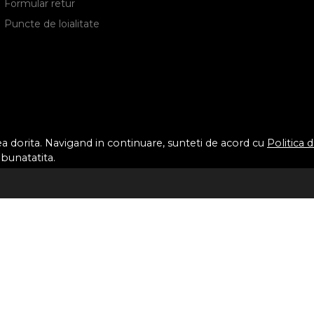
Formular retur
Puncte de loialitate
tea dorita. Navigand in continuare, sunteti de acord cu
Politica 
mbunatatita.