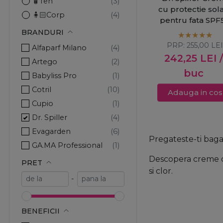
🧴Ten
cu protectie sol
🧍🏻Corp
pentru fata SPF
Water Resistan
BRANDURI
50ml
PRP:
255,00
LE
Alfaparf Milano
242,25
LEI
Artego
buc
Babyliss Pro
Cotril
Adauga in cos
Cupio
Dr. Spiller
Evagarden
Pregateste-ti bagaju
GA.MA Professional
Descopera creme cu
Kiepe Professional
PRET
si clor.
Lakme
-
Macon Meerescosmetic
MCCM
BENEFICII
Methode Brigitte Kettner