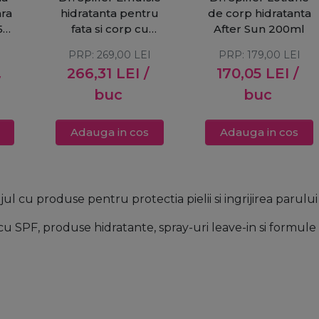
ara
hidratanta pentru
de corp hidratanta
50
fata si corp cu
After Sun 200ml
t
SPF20 150ml
PRP:
269,00
LEI
PRP:
179,00
LEI
I
266,31
LEI
/
170,05
LEI
/
/
buc
buc
Adauga in cos
Adauga in cos
l cu produse pentru protectia pielii si ingrijirea parului i
 SPF, produse hidratante, spray-uri leave-in si formule c