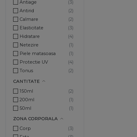
Antiage
Nika
Antirid
Skinderma
Calmare
Solanie
Elasticitate
Hidratare
Netezire
Piele matasoasa
Protectie UV
Tonus
CANTITATE
150ml
200ml
50ml
ZONA CORPORALA
Corp
Fata