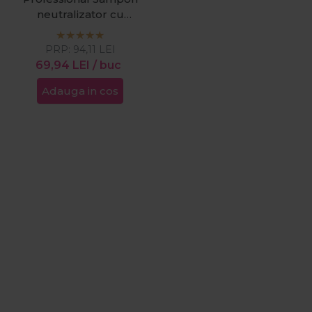
neutralizator cu
pigment violet Goodbye
Yellow 300ml
PRP:
94,11
LEI
69,94
LEI
/ buc
Adauga in cos