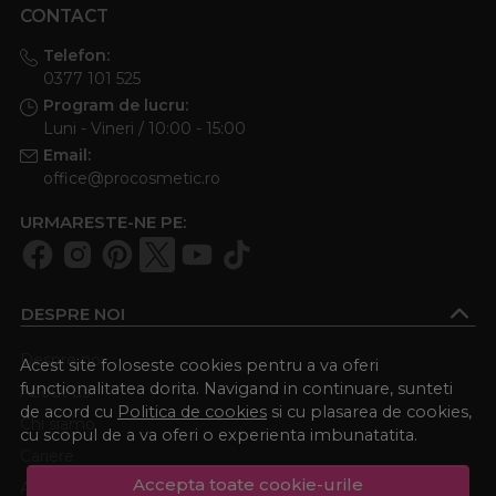
CONTACT
Telefon:
0377 101 525
Program de lucru:
Luni - Vineri / 10:00 - 15:00
Email:
office@procosmetic.ro
URMARESTE-NE PE:
DESPRE NOI
Despre noi
Acest site foloseste cookies pentru a va oferi
functionalitatea dorita. Navigand in continuare, sunteti
About us
de acord cu
Politica de cookies
si cu plasarea de cookies,
Chi siamo
cu scopul de a va oferi o experienta imbunatatita.
Cariere
Accepta toate cookie-urile
Academia Procosmetic