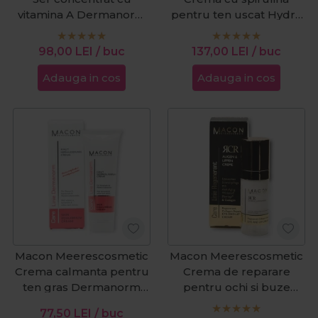
vitamina A Dermanorm
pentru ten uscat Hydro
15ml
Alga 50ml
98,00
LEI
/ buc
137,00
LEI
/ buc
Adauga in cos
Adauga in cos
Macon Meerescosmetic
Macon Meerescosmetic
Crema calmanta pentru
Crema de reparare
ten gras Dermanorm
pentru ochi si buze
50ml
Regenerant Collagen
77,50
LEI
/ buc