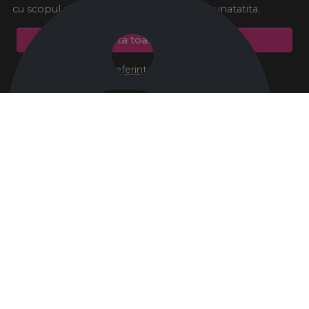
cu scopul de a va oferi o experienta imbunatatita.
Accepta toate cookie-urile
Preferinte cookie-uri
There was an error initializing the chat component
Dismiss