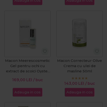
Adauga in cos
Adauga in cos
Macon Meerescosmetic
Macon Correcteur Olive
Gel pentru ochi cu
Crema cu ulei de
extract de scoici Oyster
masline 50ml
15ml
169,00
LEI
/ buc
143,00
LEI
/ buc
Adauga in cos
Adauga in cos