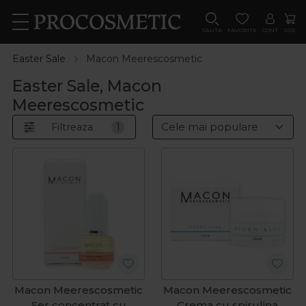
CAUTA
FAVORITE
CONT
COS
Easter Sale
Macon Meerescosmetic
Easter Sale, Macon
Meerescosmetic
Filtreaza
1
Macon Meerescosmetic
Macon Meerescosmetic
Ser concentrat cu
Crema cu spirulina