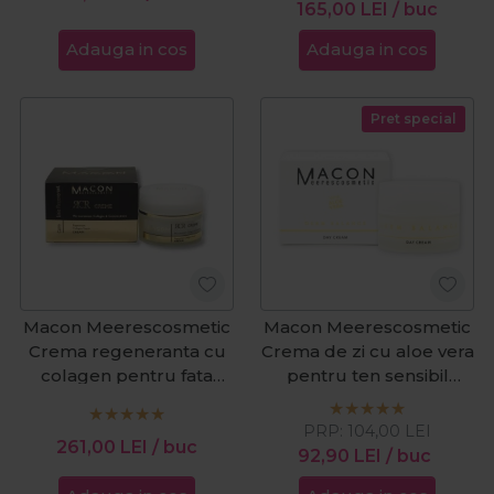
Repair 15ml
165,00
LEI
/ buc
Adauga in cos
Adauga in cos
Pret special
Macon Meerescosmetic
Macon Meerescosmetic
Crema regeneranta cu
Crema de zi cu aloe vera
colagen pentru fata
pentru ten sensibil
Regenerant Collagen
Derm Balance 50ml
Repair 50ml
PRP:
104,00
LEI
261,00
LEI
/ buc
92,90
LEI
/ buc