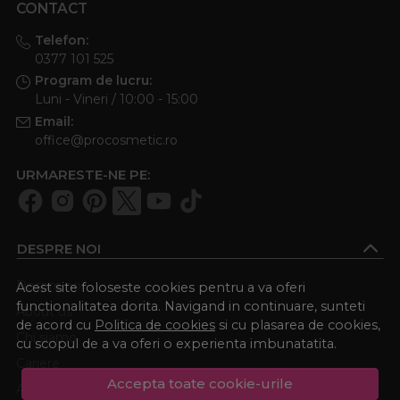
CONTACT
Telefon:
0377 101 525
Program de lucru:
Luni - Vineri / 10:00 - 15:00
Email:
office@procosmetic.ro
URMARESTE-NE PE:
DESPRE NOI
Despre noi
Acest site foloseste cookies pentru a va oferi
functionalitatea dorita. Navigand in continuare, sunteti
About us
de acord cu
Politica de cookies
si cu plasarea de cookies,
Chi siamo
cu scopul de a va oferi o experienta imbunatatita.
Cariere
Accepta toate cookie-urile
Academia Procosmetic