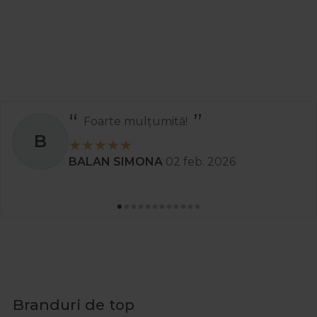
prelungeste viata instrumentelor si garanteaza un mediu
sigur pentru clienti.
Ce tip de produse sunt recomandate pentru
sterilizare frizerie?
Pentru frizerii, cele mai eficiente sunt solutiile concentrate
si spray-urile profesionale care asigura dezinfectarea
Foarte mulțumită!
rapida a lamelor, pieptenilor si accesoriilor. Aceste
B
produse ajuta la prevenirea raspandirii infectiilor si
BALAN SIMONA
02 feb. 2026
respecta normele stricte de igiena dintr-un salon
profesionist.
Exista produse dedicate pentru dezinfectare
coafura?
Da, exista formule speciale concepute pentru
dezinfectarea periilor, bigudiurilor, foarfecelor si a
suprafetelor de lucru. Aceste solutii sunt sigure pentru
Branduri de top
instrumentele delicate si ofera un plus de incredere