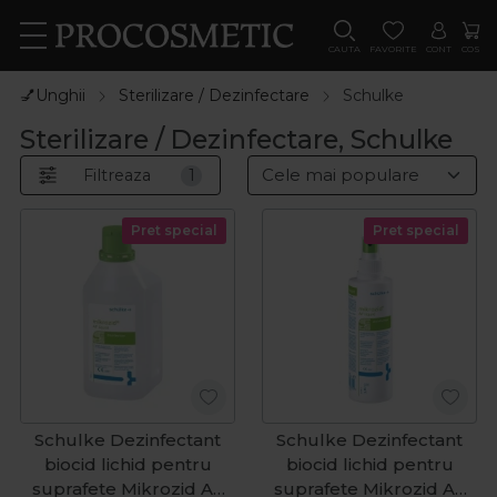
CAUTA
FAVORITE
CONT
COS
💅Unghii
Sterilizare / Dezinfectare
Schulke
Sterilizare / Dezinfectare, Schulke
Filtreaza
1
Pret special
Pret special
Schulke Dezinfectant
Schulke Dezinfectant
biocid lichid pentru
biocid lichid pentru
suprafete Mikrozid AF
suprafete Mikrozid AF