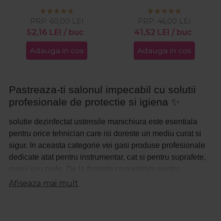
Liquid 1000ml
Liquid 250ml
PRP:
60,00
LEI
PRP:
46,00
LEI
52,16
LEI
/ buc
41,52
LEI
/ buc
Adauga in cos
Adauga in cos
Pastreaza-ti salonul impecabil cu solutii
profesionale de protectie si igiena
✨
solutie dezinfectat ustensile manichiura
este esentiala
pentru orice tehnician care isi doreste un mediu curat si
sigur. In aceasta categorie vei gasi produse profesionale
dedicate atat pentru instrumentar, cat si pentru suprafete,
maini sau piele. De la formule concentrate pentru
instrumente metalice, pana la spray-uri rapide pentru
Afiseaza mai mult
masa de lucru, fiecare produs este conceput sa elimine
bacteriile si virusurile eficient. Selectia include si variante
specializate de
dezinfectant unghii
, dar si produse