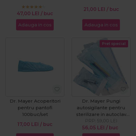
90x260mm 200buc
57x130mm 200buc
21,00
LEI
/ buc
47,00
LEI
/ buc
Adauga in cos
Adauga in cos
Pret special
Dr. Mayer Acoperitori
Dr. Mayer Pungi
pentru pantofi
autosigilante pentru
100buc/set
sterilizare in autoclav
135x280mm 200buc
PRP:
59,00
LEI
17,00
LEI
/ buc
56,05
LEI
/ buc