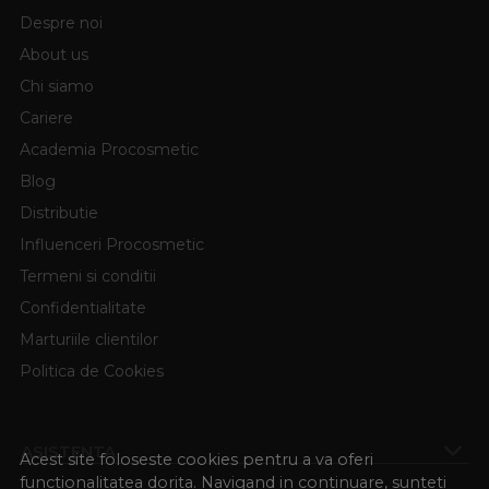
Spre deosebire de simpla spalare cu apa si sapun, un
Despre noi
dezinfectant ustensile unghii
elimina microorganismele
About us
invizibile care pot provoca infectii. Rezultatul este o
manichiura sigura, cu instrumente curate si protejate, iar
Chi siamo
salonul isi consolideaza reputatia prin respectarea celor
Cariere
mai inalte standarde de igiena.
Academia Procosmetic
Blog
Distributie
Influenceri Procosmetic
Termeni si conditii
Confidentialitate
Marturiile clientilor
Politica de Cookies
ASISTENTA
Acest site foloseste cookies pentru a va oferi
functionalitatea dorita. Navigand in continuare, sunteti