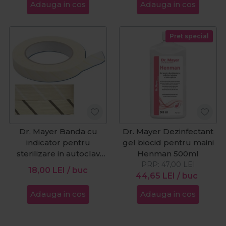
Adauga in cos
Adauga in cos
Pret special
Dr. Mayer Banda cu
Dr. Mayer Dezinfectant
indicator pentru
gel biocid pentru maini
sterilizare in autoclav
Henman 500ml
19mmx50m
PRP:
47,00
LEI
18,00
LEI
/ buc
44,65
LEI
/ buc
Adauga in cos
Adauga in cos